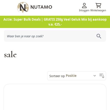
Inloggen
Winkelwagen
Ga naar de inhoud
Actie: Super Bulk Deals | GRATIS 250g Veel Geluk Mix bij aankoop
v.a. €25,-
sale
Sorteer op