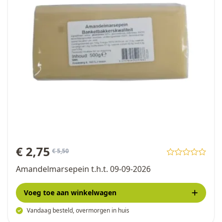
special price
€ 2,75
regular price
€ 5,50
Amandelmarsepein t.h.t. 09-09-2026
Voeg toe
aan winkelwagen
Vandaag besteld, overmorgen in huis