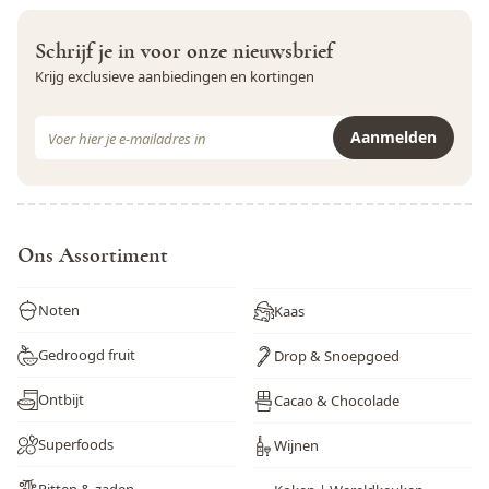
Schrijf je in voor onze nieuwsbrief
Krijg exclusieve aanbiedingen en kortingen
E-mail adres
Aanmelden
Dit formulier is beveiligd met reCAPTCHA - het
Privacybeleid
e
Ons Assortiment
Noten
Kaas
Gedroogd fruit
Drop & Snoepgoed
Ontbijt
Cacao & Chocolade
Superfoods
Wijnen