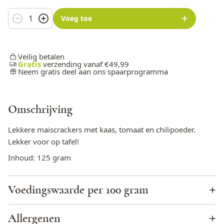
Aantal
Voeg toe
Veilig betalen
Gratis
verzending vanaf €49,99
Neem gratis deel aan ons spaarprogramma
Omschrijving
Lekkere maiscrackers met kaas, tomaat en chilipoeder.
Lekker voor op tafel!
Inhoud: 125 gram
Voedingswaarde per 100 gram
Energie (KJ)
1656
Allergenen