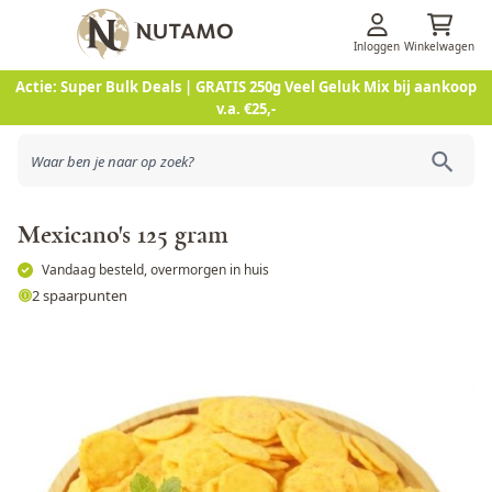
Inloggen
Winkelwagen
Ga naar de inhoud
Actie: Super Bulk Deals | GRATIS 250g Veel Geluk Mix bij aankoop
v.a. €25,-
Mexicano's 125 gram
Vandaag besteld, overmorgen in huis
2 spaarpunten