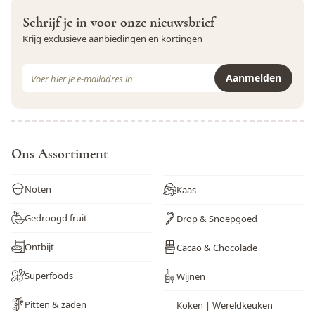
Weekdieren
Nee
Schrijf je in voor onze nieuwsbrief
Wortel
Nee
Krijg exclusieve aanbiedingen en kortingen
Zwaveldioxide en sulfieten
Nee
E-mail adres
Aanmelden
Dit formulier is beveiligd met reCAPTCHA - het
Privacybeleid
e
Ons Assortiment
Noten
Kaas
Gedroogd fruit
Drop & Snoepgoed
Ontbijt
Cacao & Chocolade
Superfoods
Wijnen
Pitten & zaden
Koken | Wereldkeuken