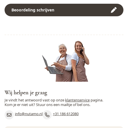
(E339, E340), kleurstof
Beoordeling schrijven
Peulvruchten
Nee
(E160c), specerijen),
Rijstekiemolie, Emulgator
Pinda
Ja
(E322) SOJA lecithine
Kan sporen bevatten van:
Rogge
Nee
Glutenbevattende granen,
Noten, Pinda's, Sesamzaad
Rundvlees
Nee
en Soja
Schaaldieren
Nee
Selderij
Ja
Sesamzaad
Ja
Wij helpen je graag
Soja
Ja
Je vindt het antwoord vast op onze
klantenservice
pagina.
Kom je er niet uit? Stuur ons een mailtje of bel ons.
Varkensvlees
Nee
info@nutamo.nl
+31 186 612080
Vis
Nee