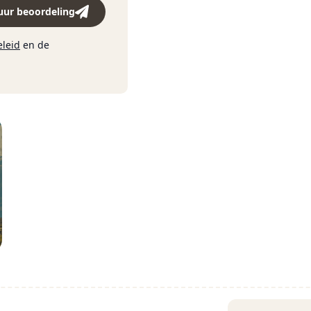
uur beoordeling
eleid
en de