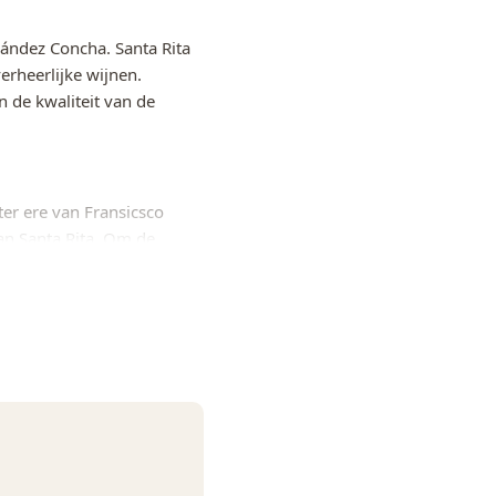
ández Concha. Santa Rita
ur
rheerlijke wijnen.
n de kwaliteit van de
tonen van kruiden en
ante tannines
er ere van Fransicsco
alcohol
an Santa Rita. Om de
ken, werd een medaille
tie schaadt de
inklijke kroon.
 en de zomers erg warm
ie.
en de extratie wordt in de