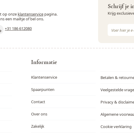
Schrijf je 
Krijg exclusie
st op onze
klantenservice
pagina.
ons een mailtje of bel ons.
E-mail adres
+31 186 612080
Dit formulie
Informatie
Klantenservice
Betalen & retourn
Spaarpunten
Veelgestelde vrag
Contact
Privacy & disclaim
Over ons
Algemene voorwa
Zakelijk
Cookie verklaring