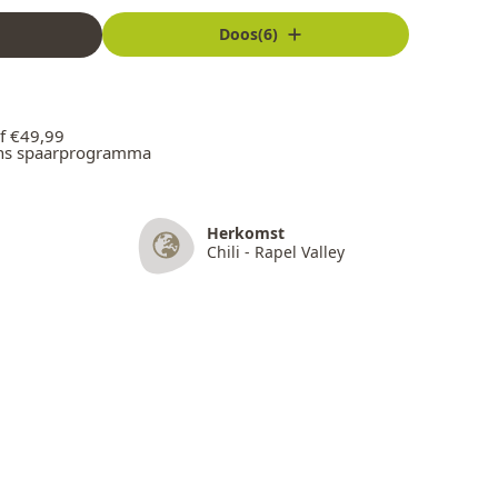
Doos(6)
f €49,99
ons spaarprogramma
Herkomst
Chili - Rapel Valley