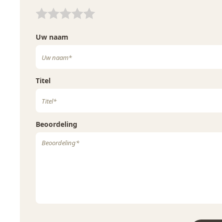
Uw waardering:
loop van dit proces bepaald. De maceratietijd, ookwel het
Uw waardering:
druiven weken in de most zodat tannines, kleurstoffen en
onttrokken, wordt na de fermentatie bepaald per vat. Dit k
Uw naam
uren tot 10 dagen. De rijping vindt plaats in een vat met 
40% Frans eiken voor een periode van 8 maanden.
Titel
Beoordeling