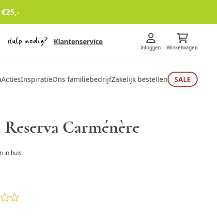
 €25,-
Klantenservice
Inloggen
Winkelwagen
n
Acties
Inspiratie
Ons familiebedrijf
Zakelijk bestellen
SALE
l Reserva Carménère
 in huis