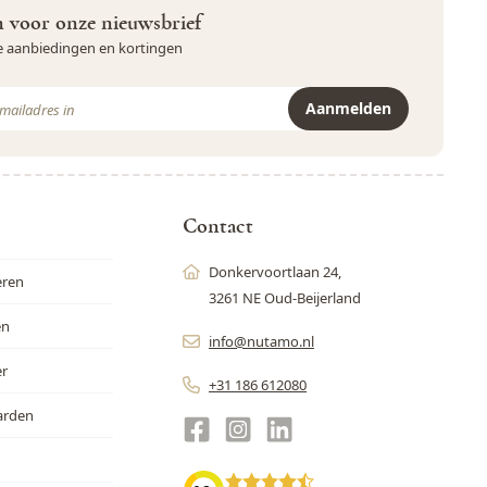
in voor onze nieuwsbrief
ve aanbiedingen en kortingen
Aanmelden
r is beveiligd met reCAPTCHA - het
Privacybeleid
en de
Servicevoor
Contact
Donkervoortlaan 24,
eren
3261 NE Oud-Beijerland
en
info@nutamo.nl
er
+31 186 612080
arden