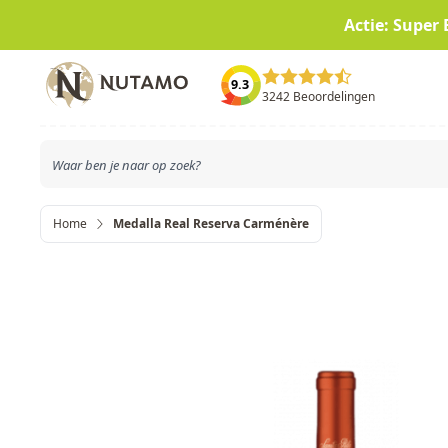
Actie: Super 
Ga naar de inhoud
9.3
3242 Beoordelingen
Home
Medalla Real Reserva Carménère