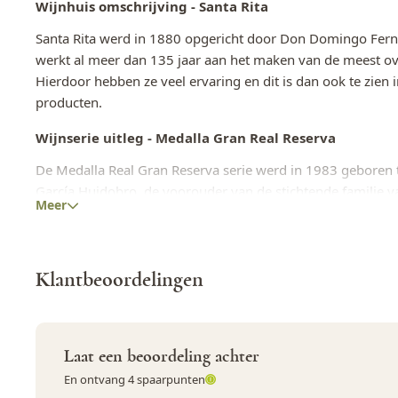
Wijnhuis omschrijving - Santa Rita
Alcoholpercentage
13,5%
Santa Rita werd in 1880 opgericht door Don Domingo Fern
Kleur
Dieppaarse kle
werkt al meer dan 135 jaar aan het maken van de meest ove
Hierdoor hebben ze veel ervaring en dit is dan ook te zien i
Zwart fruit en 
producten.
Geur
mokka
Wijnserie uitleg - Medalla Gran Real Reserva
Smaak
Zachte en eleg
De Medalla Real Gran Reserva serie werd in 1983 geboren t
Minimumleeftijd
Geen 18, geen 
García Huidobro, de voorouder van de stichtende familie v
Meer
tweehonderste verjaardag van deze gebeurtenis te herden
Alcoholconsump
bedacht met zijn profiel en het symbool van de Spaanse kon
LET OP
zwangerschap
Herkomst van de wijn
Klantbeoordelingen
Doordat er in Rapel Valley geen lente en vorst voorkomen
zijn, heeft Rapel Valley een ideaal klimaat voor wijnproduct
Laat een beoordeling achter
Vinificatie - Medalla Real Reserva
Carménère
En ontvang 4 spaarpunten
De fermentatie wordt uitgevoerd met geselecteerde gisten 