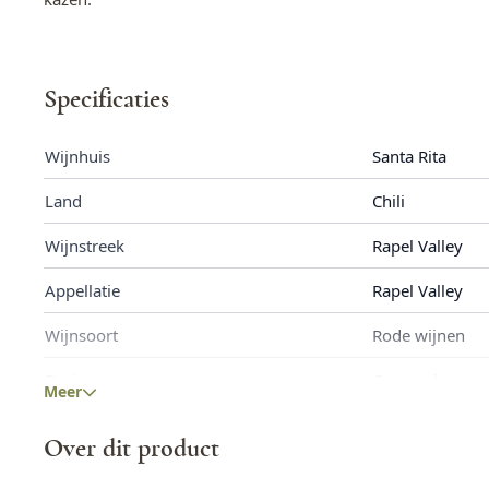
Specificaties
Wijnhuis
Santa Rita
Land
Chili
Wijnstreek
Rapel Valley
Appellatie
Rapel Valley
Wijnsoort
Rode wijnen
Druivenras
Carmenère
Meer
Fles inhoud
0,75 L
Over dit product
Allergenen
Bevat Sulfieten