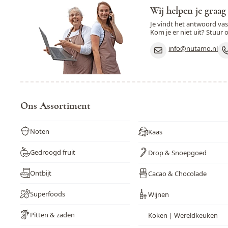
Wij helpen je graag
Je vindt het antwoord va
Kom je er niet uit? Stuur 
info@nutamo.nl
Ons Assortiment
Noten
Kaas
Gedroogd fruit
Drop & Snoepgoed
Ontbijt
Cacao & Chocolade
Superfoods
Wijnen
Pitten & zaden
Koken | Wereldkeuken