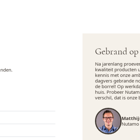
Gebrand op 
Na jarenlang proeve
kwaliteit producten 
inden.
kennis met onze amba
dagvers gebrande not
de borrel! Op werkd
huis. Probeer Nutamo
verschil, dat is onze 
Matthij
Nutamo