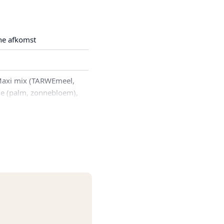
he afkomst
Maxi mix (TARWEmeel,
ie (palm, zonnebloem),
el, aardappelpoeder,
iker, SESAMzaad,
 maanzaad, glucose-
p, karneMELKpoeder,
vat MELK), WEIproduct,
ARWEmoutmeel,
(E524), gist, emulgator
ficeerd zetmeel, aroma,
hurt (bevat MELK),
 curcumine), peper, volle