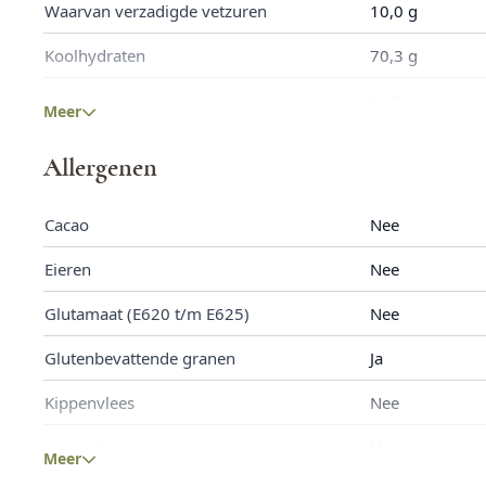
Waarvan verzadigde vetzuren
10,0 g
Koolhydraten
70,3 g
Waarvan suikers
19,7 g
Meer
Eiwitten
8,7 g
Allergenen
Zout
3,0 g
Cacao
Nee
Eieren
Nee
Glutamaat (E620 t/m E625)
Nee
Glutenbevattende granen
Ja
Kippenvlees
Nee
Koriander
Nee
Meer