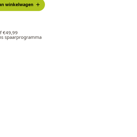
an winkelwagen
f €49,99
ons spaarprogramma