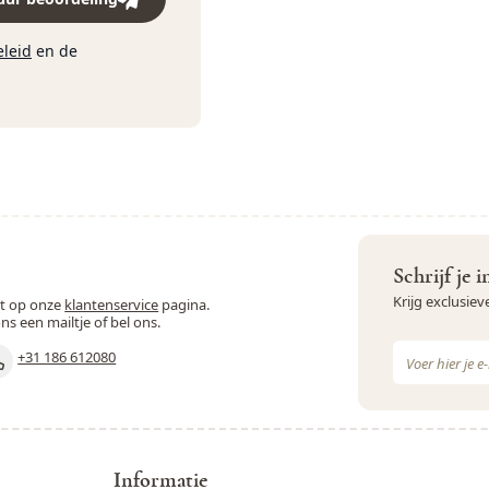
eleid
en de
Schrijf je 
Krijg exclusie
st op onze
klantenservice
pagina.
ons een mailtje of bel ons.
E-mail adres
+31 186 612080
Dit formulie
Informatie