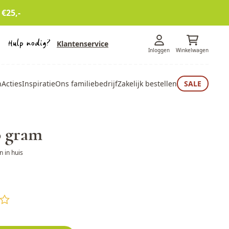
 €25,-
Klantenservice
Inloggen
Winkelwagen
n
Acties
Inspiratie
Ons familiebedrijf
Zakelijk bestellen
SALE
0 gram
 in huis