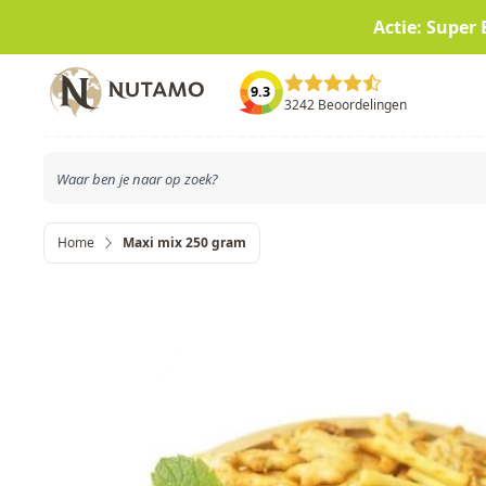
Actie: Super 
Ga naar de inhoud
9.3
3242 Beoordelingen
Home
Maxi mix 250 gram