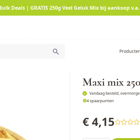
Bulk Deals | GRATIS 250g Veel Geluk Mix bij aankoop v.a.
Producte
Maxi mix 25
Vandaag besteld, overmorgen
4 spaarpunten
€ 4,15