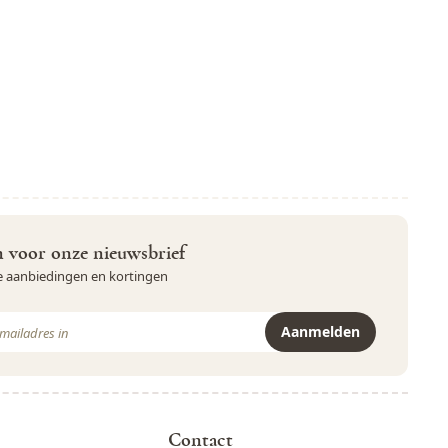
in voor onze nieuwsbrief
ve aanbiedingen en kortingen
Aanmelden
r is beveiligd met reCAPTCHA - het
Privacybeleid
en de
Servicevoor
Contact