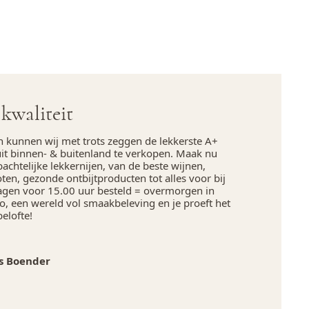
kwaliteit
n kunnen wij met trots zeggen de lekkerste A+
uit binnen- & buitenland te verkopen. Maak nu
chtelijke lekkernijen, van de beste wijnen,
en, gezonde ontbijtproducten tot alles voor bij
agen voor 15.00 uur besteld = overmorgen in
, een wereld vol smaakbeleving en je proeft het
belofte!
s Boender