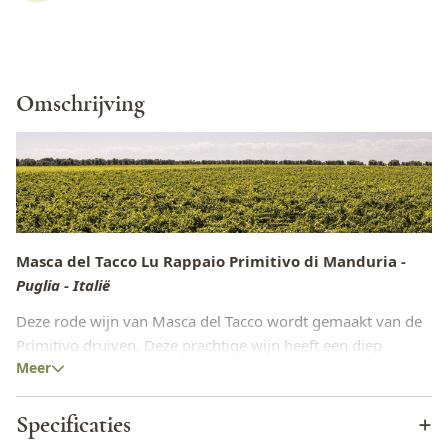
Omschrijving
Masca del Tacco Lu Rappaio Primitivo di Manduria
-
Puglia - Italië
Deze rode wijn van Masca del Tacco wordt gemaakt van de
Primitivo druiven. Deze prachtige wijn heeft een diep
Meer
robijnrode kleur. In de geur aroma’s van jam en rood fruit
met een beetje kaneel. De smaak is zacht en complex
tegelijk. Vol en krachtig met hints van zwart fruit, kruiden en
Specificaties
vanille.