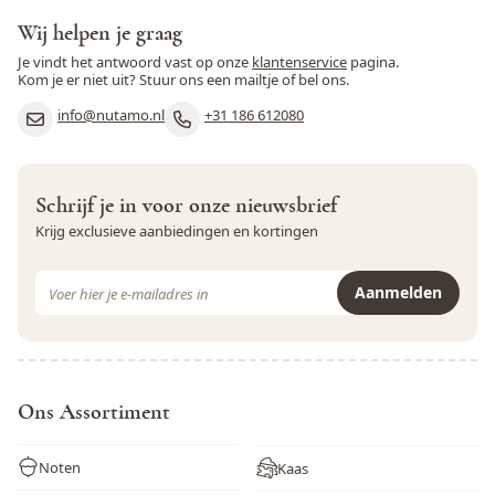
gecontroleerde temperatuur. Vervolgens nog 3-6 maanden
in Franse vaten.
Wij helpen je graag
Serveertempratuur
17 - 18 °C
Je vindt het antwoord vast op onze
klantenservice
pagina.
Kom je er niet uit? Stuur ons een mailtje of bel ons.
Kleur
Vol robijnrood
info@nutamo.nl
+31 186 612080
Aroma's van jam, rood fruit,
Geur
beetje kaneel
Complex, krachtig, vol,
Schrijf je in voor onze nieuwsbrief
Smaak
zwart fruit, kruiden, vanille
Krijg exclusieve aanbiedingen en kortingen
Minimumleeftijd
Geen 18, geen alcohol
E-mail adres
Aanmelden
Alcoholconsumptie schaadt
LET OP
Dit formulier is beveiligd met reCAPTCHA - het
Privacybeleid
e
de zwangerschap
Ons Assortiment
Noten
Kaas