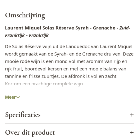
Omschrijving
Laurent Miquel Solas Réserve Syrah - Grenache
- Zuid-
Frankrijk - Frankrijk
De Solas Réserve wijn uit de Languedoc van Laurent Miquel
wordt gemaakt van de Syrah- en de Grenache druiven. Deze
mooie rode wijn is een mond vol met aroma's van rijp en
rijk fruit, boordevol kersen en met een mooie balans van
tannine en frisse zuurtjes. De afdronk is vol en zacht.
Kortom een prachtige complete wijn.
De lekkerste eettips in combinatie met de Laurent
Meer
Miquel Solas Réserve Syrah - Grenache
Specificaties
Met deze heerlijke wijn waan je je gelijk in Zuid-Frankrijk.
Deze Solas Réserve Syrah- Grenache wijn is heerlijk in
combinatie met kruidige gerechten, Cassoulet (een
Wijnhuis
Laurent Miquel
Over dit product
regionale specialiteit uit de Pyreneeën, gebaseerd op bonen