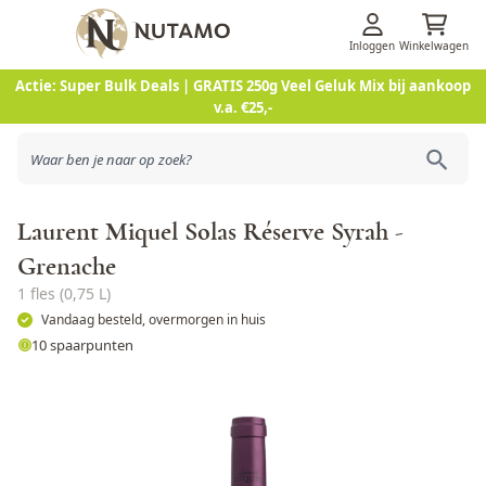
Inloggen
Winkelwagen
Ga naar de inhoud
Actie: Super Bulk Deals | GRATIS 250g Veel Geluk Mix bij aankoop
v.a. €25,-
Laurent Miquel Solas Réserve Syrah -
Grenache
1 fles (0,75 L)
Vandaag besteld, overmorgen in huis
10 spaarpunten