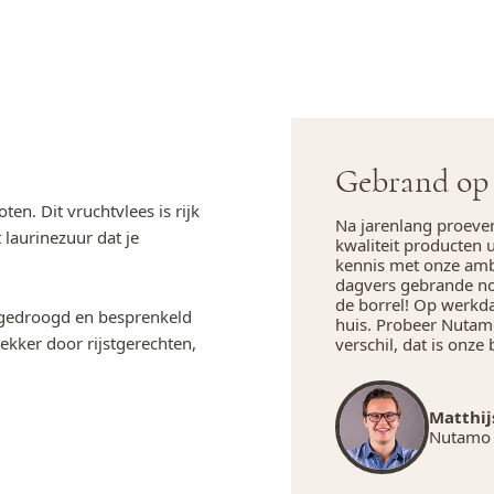
Gebrand op 
n. Dit vruchtvlees is rijk
Na jarenlang proeve
 laurinezuur dat je
kwaliteit producten 
kennis met onze amba
dagvers gebrande not
de borrel! Op werkd
 gedroogd en besprenkeld
huis. Probeer Nutamo
ekker door rijstgerechten,
verschil, dat is onze 
Matthij
Nutamo