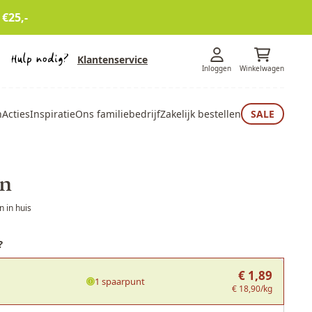
 €25,-
Klantenservice
Inloggen
Winkelwagen
n
Acties
Inspiratie
Ons familiebedrijf
Zakelijk bestellen
SALE
en
 in huis
?
€ 1,89
1 spaarpunt
€ 18,90/kg