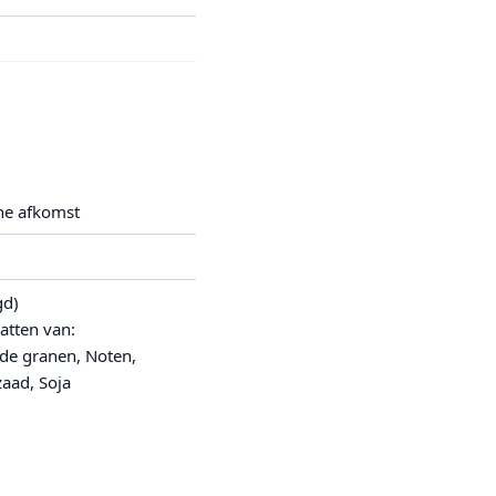
he afkomst
gd)
atten van:
de granen, Noten,
aad, Soja