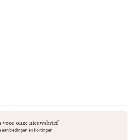
Rick
unsysteem,
ooi ze gretig
Snelle levering en goede kwaliteit
in voor onze nieuwsbrief
ve aanbiedingen en kortingen