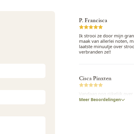
P. Francisca
Ik strooi ze door mijn grano
maak van allerlei noten, m
laatste minuutje over stro
verbranden ze!!
Cisca Pinxten
Vandaag nog rijkelijk over
notenbrood gestrooid ! tip
Meer Beoordelingen
laten meebakken, anders 
Je kan ze ook fijnmalen en 
strooien.