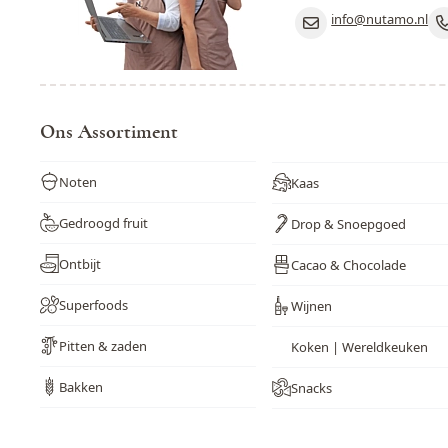
info@nutamo.nl
Ons Assortiment
Noten
Kaas
Gedroogd fruit
Drop & Snoepgoed
Ontbijt
Cacao & Chocolade
Superfoods
Wijnen
Pitten & zaden
Koken | Wereldkeuken
Bakken
Snacks