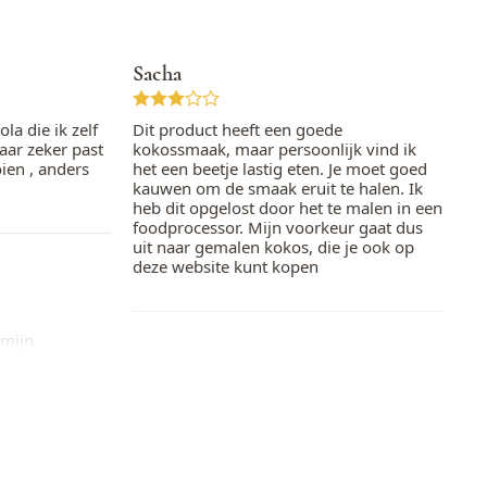
Sacha
la die ik zelf
Dit product heeft een goede
aar zeker past
kokossmaak, maar persoonlijk vind ik
oien , anders
het een beetje lastig eten. Je moet goed
kauwen om de smaak eruit te halen. Ik
heb dit opgelost door het te malen in een
foodprocessor. Mijn voorkeur gaat dus
uit naar gemalen kokos, die je ook op
deze website kunt kopen
 mijn
.laatste 5 min.
Daniela
verbranden ze.
over je taart
Goede kwaliteit en heel lekker. Een echte
aanrader