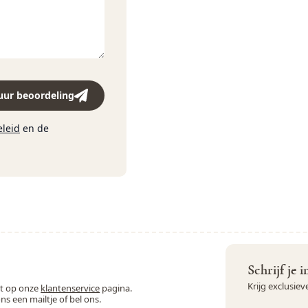
Francine Pinxten
Kokos verbeterd je immu
roer ze door yoghurt of str
over taartjes !
uur beoordeling
eleid
en de
Schrijf je 
Krijg exclusie
st op onze
klantenservice
pagina.
ons een mailtje of bel ons.