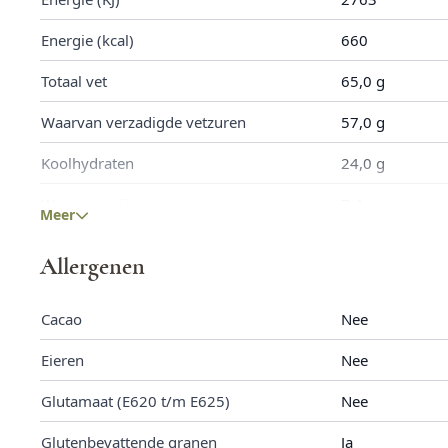
Energie (kcal)
660
Totaal vet
65,0 g
Waarvan verzadigde vetzuren
57,0 g
Koolhydraten
24,0 g
Waarvan suikers
7,4 g
Meer
Eiwitten
6,9 g
Allergenen
Zout
0,09 g
Cacao
Nee
Calcium
26,0 g
Eieren
Nee
Vezels
16,3 g
Glutamaat (E620 t/m E625)
Nee
IJzer
3,32 mg
Glutenbevattende granen
Ja