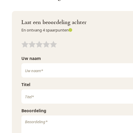
Schaaldieren
Nee
Laat een beoordeling achter
Selderij
Nee
En ontvang 4 spaarpunten
Sesamzaad
Ja
Uw waardering:
Uw waardering:
Soja
Ja
Uw naam
Varkensvlees
Nee
Vis
Nee
Weekdieren
Nee
Titel
Wortel
Nee
Zwaveldioxide en sulfieten
Ja
Beoordeling