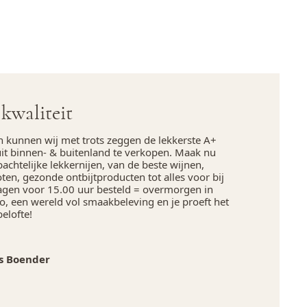
kwaliteit
n kunnen wij met trots zeggen de lekkerste A+
uit binnen- & buitenland te verkopen. Maak nu
chtelijke lekkernijen, van de beste wijnen,
en, gezonde ontbijtproducten tot alles voor bij
agen voor 15.00 uur besteld = overmorgen in
, een wereld vol smaakbeleving en je proeft het
belofte!
s Boender