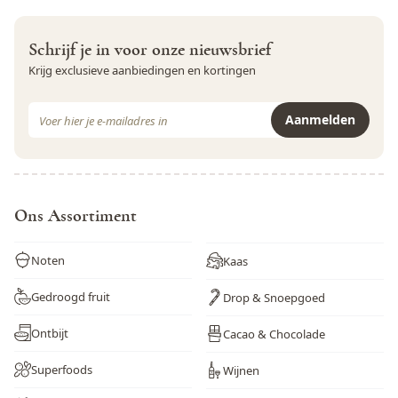
Weekdieren
Nee
Schrijf je in voor onze nieuwsbrief
Wortel
Nee
Krijg exclusieve aanbiedingen en kortingen
Zwaveldioxide en sulfieten
Nee
E-mail adres
Aanmelden
Dit formulier is beveiligd met reCAPTCHA - het
Privacybeleid
e
Ons Assortiment
Noten
Kaas
Gedroogd fruit
Drop & Snoepgoed
Ontbijt
Cacao & Chocolade
Superfoods
Wijnen