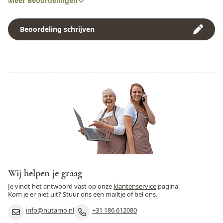
Meer Beoordelingen
Noten
Ja
Beoordeling schrijven
Peulvruchten
Nee
Pinda
Ja
Rogge
Nee
Rundvlees
Nee
Schaaldieren
Nee
Selderij
Nee
Sesamzaad
Ja
Wij helpen je graag
Soja
Ja
Je vindt het antwoord vast op onze
klantenservice
pagina.
Kom je er niet uit? Stuur ons een mailtje of bel ons.
Varkensvlees
Nee
info@nutamo.nl
+31 186 612080
Vis
Nee