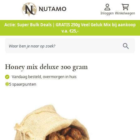
Inloggen
Winkelwagen
Ga naar de inhoud
Actie: Super Bulk Deals | GRATIS 250g Veel Geluk Mix bij aankoop
v.a. €25,-
Honey mix deluxe 200 gram
Vandaag besteld, overmorgen in huis
5 spaarpunten