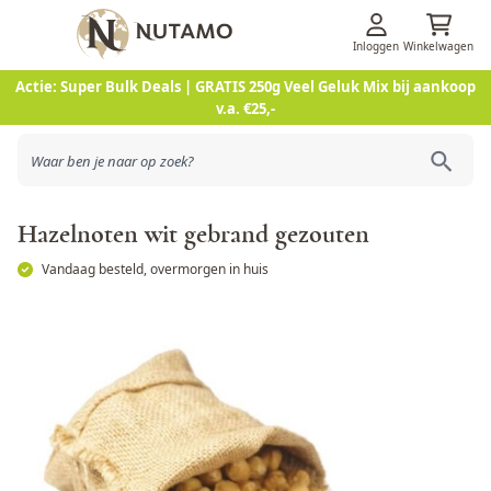
Inloggen
Winkelwagen
Ga naar de inhoud
Actie: Super Bulk Deals | GRATIS 250g Veel Geluk Mix bij aankoop
v.a. €25,-
Hazelnoten wit gebrand gezouten
Vandaag besteld, overmorgen in huis