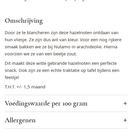
Omschrijving
Door ze te blancheren zijn deze hazelnoten ontdaan van
hun vliesje. Ze zijn dus wit van kleur. Voor een nog rijkere
smaak bakken we ze bij Nutamo in arachideolie. Hierna
voorzien we ze van een beetje zout.
Dit maakt deze witte gebrande hazelnoten een perfecte
snack. Ook zijn ze een echte traktatie op tafel tijdens een
feestje!
T.H.T. +/- 1,5 maand
Voedingswaarde per 100 gram
Energie (KJ)
2936,8
Allergenen
Energie (kcal)
711,7