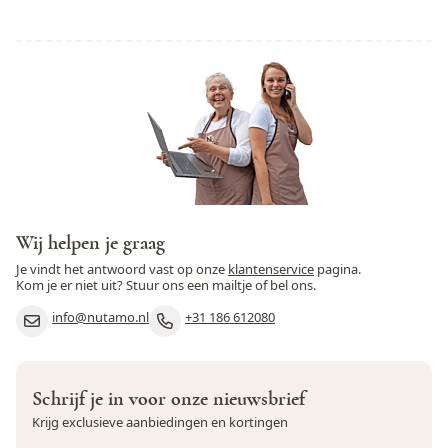
Tropisch fruit, perzik en
Moderne vinificatie
Geur
meloen met groene appel en
sinaasappelschil
Frisse smaak met
verfrissende body,
Smaak
aangename en lange
afdronk
Minimumleeftijd
Geen 18, geen alcohol
Wij helpen je graag
Alcoholconsumptie schaadt
LET OP
de zwangerschap
Je vindt het antwoord vast op onze
klantenservice
pagina.
Kom je er niet uit? Stuur ons een mailtje of bel ons.
info@nutamo.nl
+31 186 612080
Schrijf je in voor onze nieuwsbrief
Krijg exclusieve aanbiedingen en kortingen