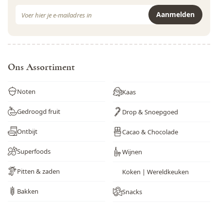
E-mail adres
Aanmelden
Dit formulier is beveiligd met reCAPTCHA - het
Privacybeleid
e
Ons Assortiment
Noten
Kaas
Gedroogd fruit
Drop & Snoepgoed
Ontbijt
Cacao & Chocolade
Superfoods
Wijnen
Pitten & zaden
Koken | Wereldkeuken
Bakken
Snacks