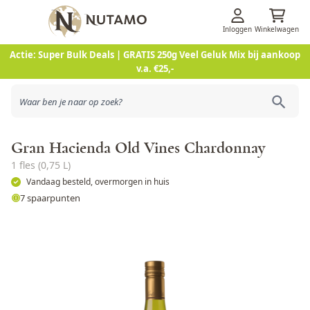
Inloggen
Winkelwagen
Ga naar de inhoud
Actie: Super Bulk Deals | GRATIS 250g Veel Geluk Mix bij aankoop
v.a. €25,-
Gran Hacienda Old Vines Chardonnay
1 fles (0,75 L)
Vandaag besteld, overmorgen in huis
7 spaarpunten