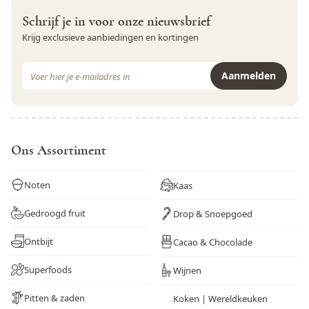
Schrijf je in voor onze nieuwsbrief
Krijg exclusieve aanbiedingen en kortingen
E-mail adres
Aanmelden
Dit formulier is beveiligd met reCAPTCHA - het
Privacybeleid
e
Ons Assortiment
Noten
Kaas
Gedroogd fruit
Drop & Snoepgoed
Ontbijt
Cacao & Chocolade
Superfoods
Wijnen
Pitten & zaden
Koken | Wereldkeuken