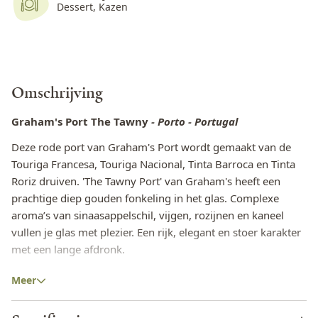
Dessert, Kazen
Omschrijving
Graham's Port The Tawny
- Porto - Portugal
Deze rode port van Graham's
Port wordt gemaakt van de
Touriga Francesa, Touriga Nacional, Tinta Barroca en Tinta
Roriz druiven. 'The Tawny Port' van Graham's heeft een
prachtige diep gouden fonkeling in het glas. Complexe
aroma’s van sinaasappelschil, vijgen, rozijnen en kaneel
vullen je glas met plezier. Een rijk, elegant en stoer karakter
met een lange afdronk.
De lekkerste eettips in combinatie met Graham's
Meer
Port