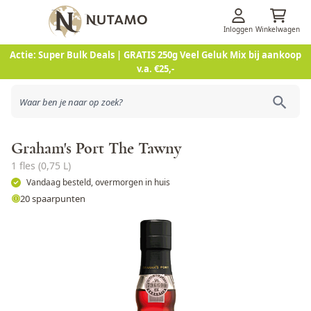
Inloggen
Winkelwagen
Ga naar de inhoud
Actie: Super Bulk Deals | GRATIS 250g Veel Geluk Mix bij aankoop
v.a. €25,-
Graham's Port The Tawny
1 fles (0,75 L)
Vandaag besteld, overmorgen in huis
20 spaarpunten