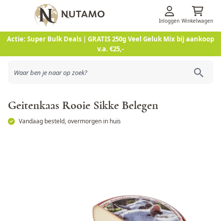
Inloggen
Winkelwagen
Ga naar de inhoud
Actie: Super Bulk Deals | GRATIS 250g Veel Geluk Mix bij aankoop
v.a. €25,-
Geitenkaas Rooie Sikke Belegen
Vandaag besteld, overmorgen in huis