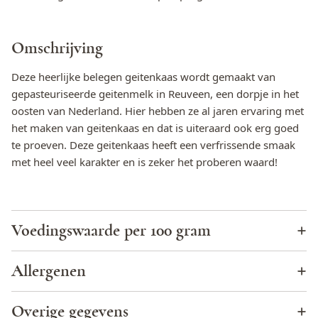
Omschrijving
Deze heerlijke belegen geitenkaas wordt gemaakt van
gepasteuriseerde geitenmelk in Reuveen, een dorpje in het
oosten van Nederland. Hier hebben ze al jaren ervaring met
het maken van geitenkaas en dat is uiteraard ook erg goed
te proeven. Deze geitenkaas heeft een verfrissende smaak
met heel veel karakter en is zeker het proberen waard!
Voedingswaarde per 100 gram
Energie (KJ)
1561
Allergenen
Energie (kcal)
373
Cacao
Nee
Overige gegevens