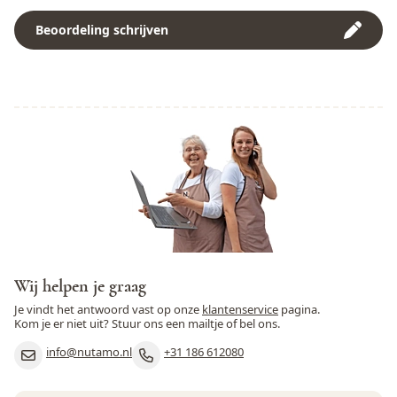
Pinda
Ja
Beoordeling schrijven
Rogge
Nee
Rundvlees
Nee
Schaaldieren
Nee
Selderij
Nee
Sesamzaad
Ja
Soja
Ja
Varkensvlees
Nee
Wij helpen je graag
Je vindt het antwoord vast op onze
klantenservice
pagina.
Vis
Nee
Kom je er niet uit? Stuur ons een mailtje of bel ons.
Weekdieren
Nee
info@nutamo.nl
+31 186 612080
Wortel
Nee