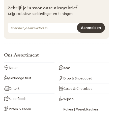
Zwaveldioxide en sulfieten
Nee
Schrijf je in voor onze nieuwsbrief
Krijg exclusieve aanbiedingen en kortingen
E-mail adres
Aanmelden
Dit formulier is beveiligd met reCAPTCHA - het
Privacybeleid
e
Ons Assortiment
Noten
Kaas
Gedroogd fruit
Drop & Snoepgoed
Ontbijt
Cacao & Chocolade
Superfoods
Wijnen
Pitten & zaden
Koken | Wereldkeuken