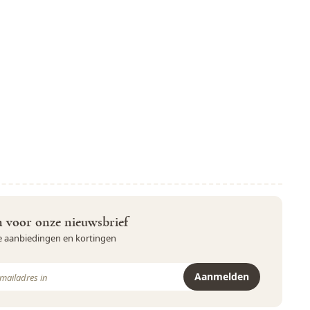
in voor onze nieuwsbrief
ve aanbiedingen en kortingen
Aanmelden
r is beveiligd met reCAPTCHA - het
Privacybeleid
en de
Servicevoor