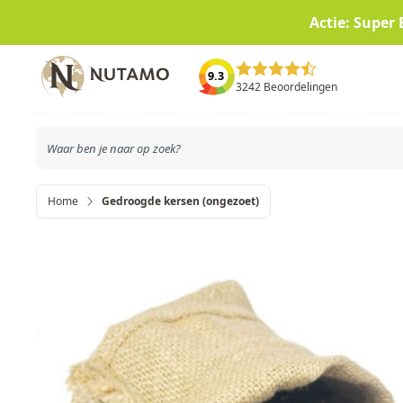
Actie: Super 
Ga naar de inhoud
9.3
3242 Beoordelingen
Home
Gedroogde kersen (ongezoet)