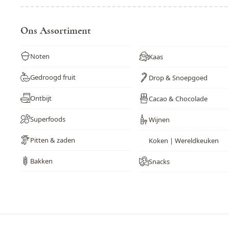
Ons Assortiment
Noten
Kaas
Gedroogd fruit
Drop & Snoepgoed
Ontbijt
Cacao & Chocolade
Superfoods
Wijnen
Pitten & zaden
Koken | Wereldkeuken
Bakken
Snacks