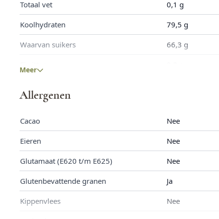
Totaal vet
0,1 g
Koolhydraten
79,5 g
Waarvan suikers
66,3 g
Eiwitten
2,3 g
Meer
Zout
0,0 g
Allergenen
Vezels
4,7 g
Cacao
Nee
Eieren
Nee
Glutamaat (E620 t/m E625)
Nee
Glutenbevattende granen
Ja
Kippenvlees
Nee