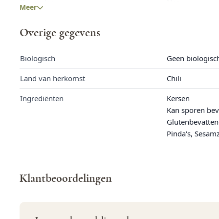
Koriander
Nee
Meer
Lupine
Nee
Overige gegevens
Mais
Nee
Biologisch
Geen biologisc
Melk
Nee
Land van herkomst
Chili
Mosterd
Nee
Ingrediënten
Kersen
Noten
Ja
Kan sporen bev
Glutenbevatten
Peulvruchten
Nee
Pinda's, Sesam
Pinda
Ja
Rogge
Nee
Klantbeoordelingen
Rundvlees
Nee
Schaaldieren
Nee