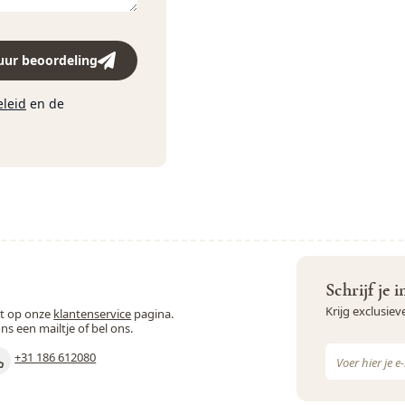
uur beoordeling
eleid
en de
Schrijf je 
Krijg exclusie
st op onze
klantenservice
pagina.
ons een mailtje of bel ons.
E-mail adres
+31 186 612080
Dit formulie