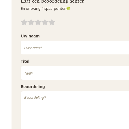
Laat een beoordeling achter
Selderij
Nee
En ontvang 4 spaarpunten
Sesamzaad
Ja
Uw waardering:
Uw waardering:
Soja
Ja
Uw naam
Varkensvlees
Nee
Vis
Nee
Weekdieren
Nee
Titel
Wortel
Nee
Zwaveldioxide en sulfieten
Nee
Beoordeling