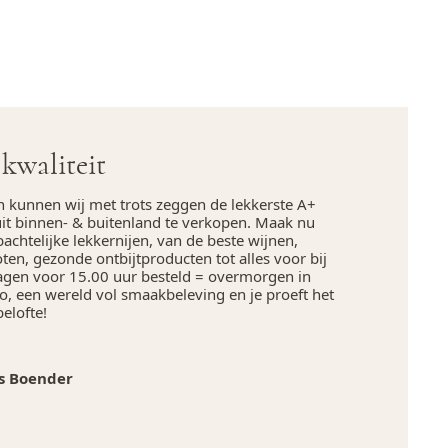
kwaliteit
n kunnen wij met trots zeggen de lekkerste A+
uit binnen- & buitenland te verkopen. Maak nu
chtelijke lekkernijen, van de beste wijnen,
en, gezonde ontbijtproducten tot alles voor bij
agen voor 15.00 uur besteld = overmorgen in
, een wereld vol smaakbeleving en je proeft het
belofte!
s Boender