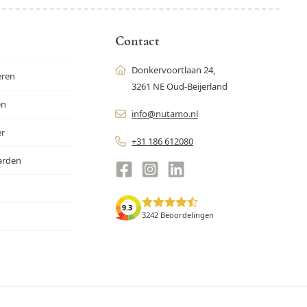
Contact
Donkervoortlaan 24,
eren
3261 NE Oud-Beijerland
en
info@nutamo.nl
er
+31 186 612080
arden
9.3
3242 Beoordelingen