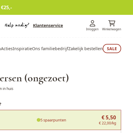
 €25,-
Klantenservice
Inloggen
Winkelwagen
n
Acties
Inspiratie
Ons familiebedrijf
Zakelijk bestellen
SALE
ersen (ongezoet)
 in huis
?
€ 5,50
5 spaarpunten
€ 22,00/kg