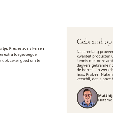
Gebrand op 
rtje. Precies zoals kersen
Na jarenlang proeve
een extra toegevoegde
kwaliteit producten 
ar ook zeker goed om te
kennis met onze amba
dagvers gebrande not
de borrel! Op werkd
huis. Probeer Nutamo
verschil, dat is onze 
Matthij
Nutamo