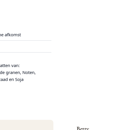
he afkomst
atten van:
de granen, Noten,
zaad en Soja
Betty