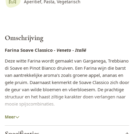
Aperitief, Pasta, Vegetarisch
Omschrijving
Farina Soave Classico
- Veneto - Italië
Deze witte Farina wordt gemaakt van Garganega, Trebbiano
di Soave en Pinot Bianco druiven. Een Farina wijn die barst
van aantrekkelijke aroma's zoals groene appel, ananas en
gele pruim. Daarnaast kenmerkt de Soave Classico zich door
de geur van wilde bloemen en vlierbloesem. De prachtige
structuur en het haast ziltige karakter doen verlangen naar
mooie spijscombinaties.
De lekkerste eettips in combinatie met de Farina
Meer
Soave Classico
Specificaties
Heerlijk bij diverse voorgerechten. Bij Farina combineren ze