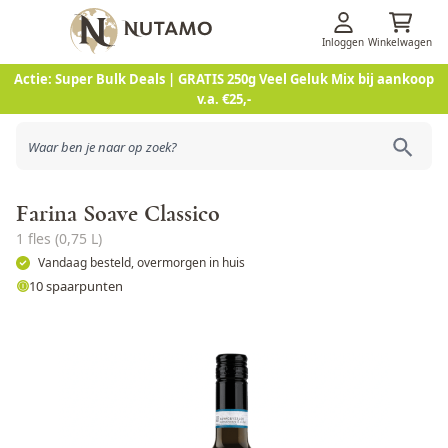
Inloggen
Winkelwagen
Ga naar de inhoud
Actie: Super Bulk Deals | GRATIS 250g Veel Geluk Mix bij aankoop
v.a. €25,-
Farina Soave Classico
1 fles (0,75 L)
Vandaag besteld, overmorgen in huis
10 spaarpunten