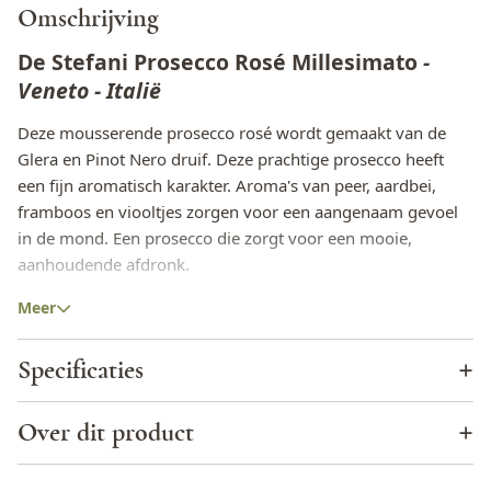
Omschrijving
De Stefani Prosecco Rosé Millesimato
-
Veneto - Italië
Deze mousserende prosecco rosé wordt gemaakt van de
Glera en Pinot Nero druif. Deze prachtige prosecco heeft
een fijn aromatisch karakter. Aroma's van peer, aardbei,
framboos en viooltjes zorgen voor een aangenaam gevoel
in de mond. Een prosecco die zorgt voor een mooie,
aanhoudende afdronk.
De lekkerste eettips in combinatie met de Prosecco
Meer
Rosé Millesimato
Specificaties
Een ideale Prosecco om als aperitief te drinken. Ook heerlijk
bij diversen zeevruchten en pasta.
Wijnhuis
De Stefani
Over dit product
Land
Italië
Wijnhuis omschrijving - De Stefani