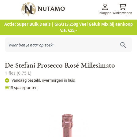
Inloggen
Winkelwagen
Ga naar de inhoud
Actie: Super Bulk Deals | GRATIS 250g Veel Geluk Mix bij aankoop
v.a. €25,-
De Stefani Prosecco Rosé Millesimato
1 fles (0,75 L)
Vandaag besteld, overmorgen in huis
15 spaarpunten