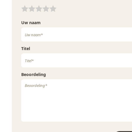
Uw waardering:
koelkast? Een superlekkere, rauwe traktatie die er ook nog e
Uw waardering:
Medjoul dadels als natuurlijk zoetmiddel
Uw naam
Toch zijn medjoul dadels niet voor niets zo lekker honingz
hebben een hoog suikergehalte! Dit maakt dadels tot een id
vervangt er in baksels op een natuurlijke manier de geraffi
de dadels in kleine stukjes of maal ze fijn in een keukenma
Titel
gemakkelijk toe aan het deeg.
Beoordeling