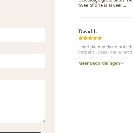
ens culinair uitziet.
twee of drie is al veel ...
oet en karamelachtig. Ze
David L.
eaal zoetmiddel. Je
neerde suikers mee. Snij
Heerlijke dadels en ontze
chine. Hierna voeg je ze
verpakt. Ideaal dat je het 
keer weer kan afsluiten.
Meer Beoordelingen
Tobias
De lekkerste medjoul dadel
voor een goede prijs!