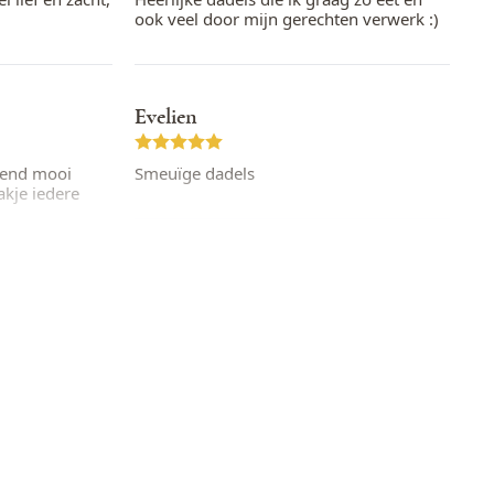
ook veel door mijn gerechten verwerk :)
Evelien
ttend mooi
Smeuïge dadels
zakje iedere
Giselle
De lekkerste dadels die ik tot nu toe heb
gevonden! Erg lekker van smaak en een
s koop ik hier
goede kwaliteit. Prima oplossing om
zonder gluten te genieten.