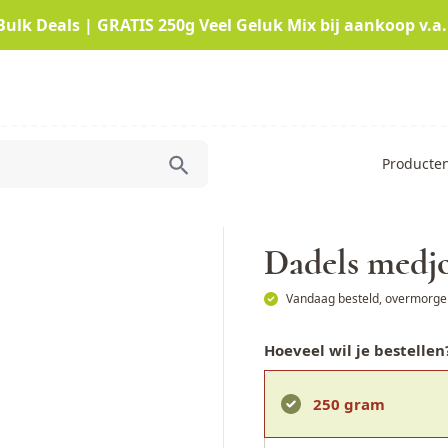
Bulk Deals | GRATIS 250g Veel Geluk Mix bij aankoop v.a.
Producte
Dadels medj
Vandaag besteld, overmorgen
Hoeveel wil je bestellen
250 gram