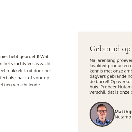
Gebrand op 
 niet hebt geproefd! Wat
Na jarenlang proeve
n het vruchtvlees is zacht
kwaliteit producten 
eel makkelijk uit door het
kennis met onze amba
dagvers gebrande not
fect als snack of voor op
de borrel! Op werkd
l tien verschillende
huis. Probeer Nutamo
verschil, dat is onze 
Matthij
Nutamo