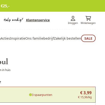
 €25,-
Klantenservice
Inloggen
Winkelwagen
n
Acties
Inspiratie
Ons familiebedrijf
Zakelijk bestellen
SALE
oul
 in huis
?
€ 3,99
3 spaarpunten
€ 15,96/kg