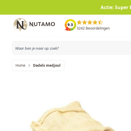
Actie: Super 
Ga naar de inhoud
9.3
3242 Beoordelingen
Home
Dadels medjoul