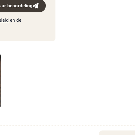
uur beoordeling
eleid
en de