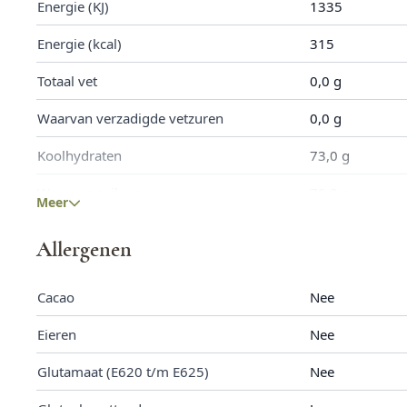
Energie (KJ)
1335
Energie (kcal)
315
Totaal vet
0,0 g
Waarvan verzadigde vetzuren
0,0 g
Koolhydraten
73,0 g
Waarvan suikers
70,0 g
Meer
Eiwitten
2,0 g
Allergenen
Zout
0,025 g
Cacao
Nee
Calcium
64,0 mg
Eieren
Nee
Vezels
6,7 g
Glutamaat (E620 t/m E625)
Nee
IJzer
0,9 mg