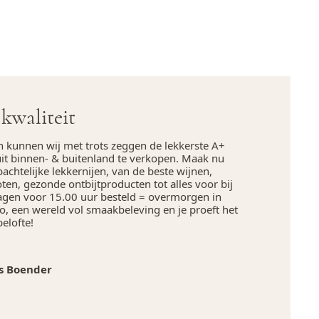
kwaliteit
n kunnen wij met trots zeggen de lekkerste A+
uit binnen- & buitenland te verkopen. Maak nu
chtelijke lekkernijen, van de beste wijnen,
en, gezonde ontbijtproducten tot alles voor bij
agen voor 15.00 uur besteld = overmorgen in
, een wereld vol smaakbeleving en je proeft het
belofte!
s Boender