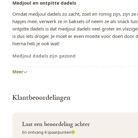
Rundvlees
Nee
Medjoul en ontpitte dadels
Omdat medjoul dadels zo zacht, zoet en romig zijn, zijn ze
Schaaldieren
Nee
hapjes mee, verwerk ze in baksels of neem ze als snack tus
Selderij
Nee
ontpitte dadels is dat medjoul dadels veel groter en vleziger
is dus iets droger. Je moet er even moeite voor doen door d
Sesamzaad
Ja
hierna heb je ook wat!
Soja
Ja
Medjoul dadels zijn gezond
Varkensvlees
Nee
En fijn om te weten is dat medjoul dadels gezond zijn. Zo b
Meer
B2, B3, B5, B11, K en choline. Ook zijn ze rijk aan vezels 
Vis
Nee
darmwerking en bevatten ze veel mineralen. Zoals calcium, f
koper, magnesium, mangaan, natrium en zink.
Weekdieren
Nee
Klantbeoordelingen
Dadels en healthy chocoballen
Wortel
Nee
En maak ook eens healthy chocoballen met deze medjoul da
Zwaveldioxide en sulfieten
Nee
ze en maal je ze fijn in een keukenmachine. Hak vervolgen
Laat een beoordeling achter
dit alles met kokosolie en rauwe cacao. Van dit mengsel kne
En ontvang 4 spaarpunten
van bonbons, en die rol je door kokosrasp. Het resultaat n