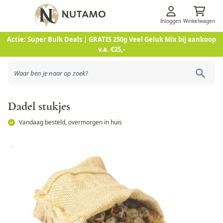
Inloggen
Winkelwagen
Ga naar de inhoud
Actie: Super Bulk Deals | GRATIS 250g Veel Geluk Mix bij aankoop
v.a. €25,-
Dadel stukjes
Vandaag besteld, overmorgen in huis