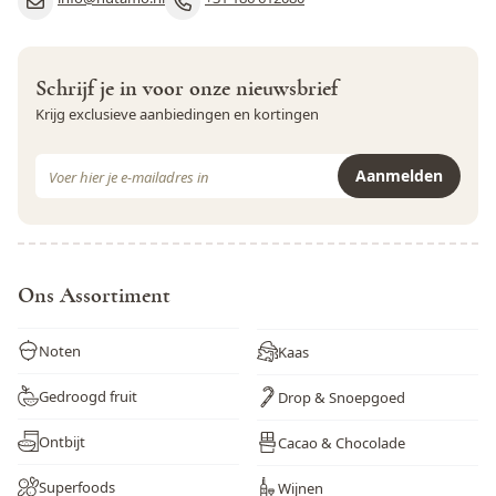
Vis
Nee
Vitamine E
0,05 mg
Weekdieren
Nee
Vitamine K
2,7 mcg
Schrijf je in voor onze nieuwsbrief
Wortel
Nee
Krijg exclusieve aanbiedingen en kortingen
Zwaveldioxide en sulfieten
Nee
E-mail adres
Aanmelden
Dit formulier is beveiligd met reCAPTCHA - het
Privacybeleid
e
Ons Assortiment
Noten
Kaas
Gedroogd fruit
Drop & Snoepgoed
Ontbijt
Cacao & Chocolade
Superfoods
Wijnen