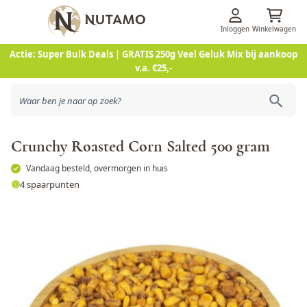
Inloggen
Winkelwagen
Ga naar de inhoud
Actie: Super Bulk Deals | GRATIS 250g Veel Geluk Mix bij aankoop
v.a. €25,-
Crunchy Roasted Corn Salted 500 gram
Vandaag besteld, overmorgen in huis
4 spaarpunten