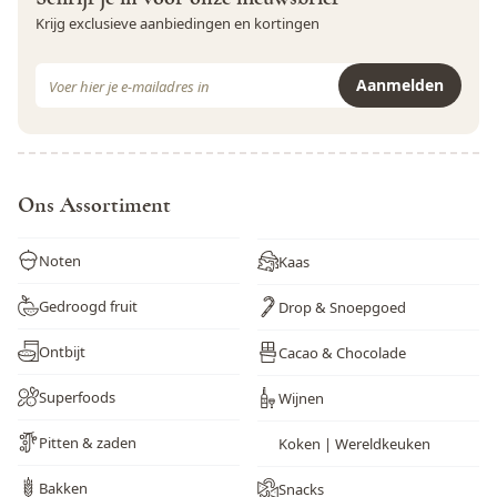
Schaaldieren
Nee
Krijg exclusieve aanbiedingen en kortingen
Selderij
Nee
E-mail adres
Aanmelden
Sesamzaad
Ja
Dit formulier is beveiligd met reCAPTCHA - het
Privacybeleid
e
Soja
Ja
Varkensvlees
Nee
Ons Assortiment
Vis
Nee
Noten
Kaas
Weekdieren
Nee
Gedroogd fruit
Drop & Snoepgoed
Wortel
Nee
Ontbijt
Cacao & Chocolade
Zwaveldioxide en sulfieten
Nee
Superfoods
Wijnen
Pitten & zaden
Koken | Wereldkeuken
Bakken
Snacks