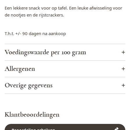
Een lekkere snack voor op tafel. Een leuke afwisseling voor
de nootjes en de rijstcrackers.
T.h.t. +/- 90 dagen na aankoop
Voedingswaarde per 100 gram
Energie (KJ)
1874
Allergenen
Energie (kcal)
441
Cacao
Nee
Overige gegevens
Totaal vet
17,4 g
Eieren
Nee
Biologisch
Geen biologische afkomst
Verzadigd vet
2,3 g
Glutamaat (E620 t/m E625)
Nee
Land van herkomst
Spanje
Enkelvoudig onverzadigd vet
3,7 g
Klantbeoordelingen
Glutenbevattende granen
Ja
Ingrediënten
Maïs, Zonnebloem olie, Zout
Meervoudig onverzadigd vet
10,4 g
Kan sporen bevatten van: