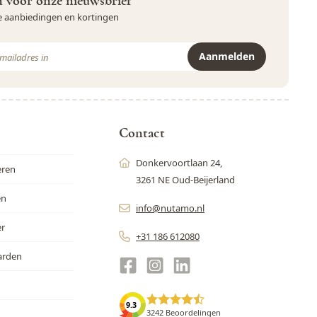
in voor onze nieuwsbrief
ve aanbiedingen en kortingen
Aanmelden
r is beveiligd met reCAPTCHA - het
Privacybeleid
en de
Servicevoor
Contact
Donkervoortlaan 24,
eren
3261 NE Oud-Beijerland
en
info@nutamo.nl
er
+31 186 612080
arden
9.3
3242 Beoordelingen