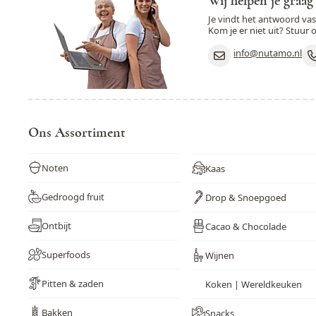
Wij helpen je graag
Je vindt het antwoord va
Kom je er niet uit? Stuur 
info@nutamo.nl
Ons Assortiment
Noten
Kaas
Gedroogd fruit
Drop & Snoepgoed
Ontbijt
Cacao & Chocolade
Superfoods
Wijnen
Pitten & zaden
Koken | Wereldkeuken
Bakken
Snacks