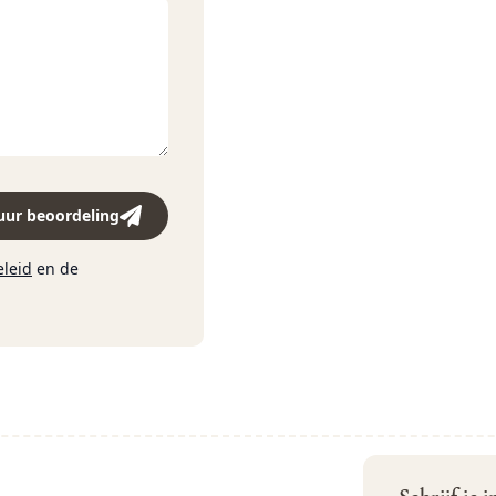
uur beoordeling
eleid
en de