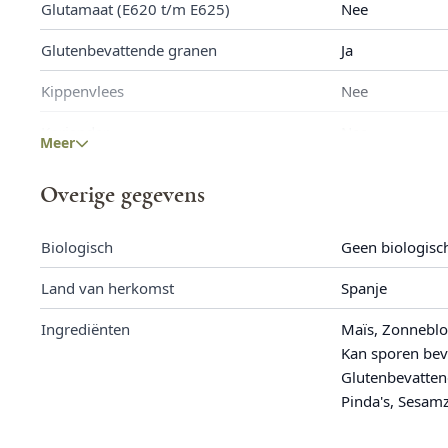
Glutamaat (E620 t/m E625)
Nee
Vezels
3,7 g
Glutenbevattende granen
Ja
Natrium
702,8 mg
Kippenvlees
Nee
Koriander
Nee
Meer
Lupine
Nee
Overige gegevens
Mais
Ja
Biologisch
Geen biologisc
Melk
Nee
Land van herkomst
Spanje
Mosterd
Nee
Ingrediënten
Maïs, Zonneblo
Noten
Ja
Kan sporen bev
Glutenbevatten
Peulvruchten
Nee
Pinda's, Sesam
Pinda
Ja