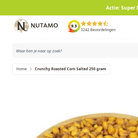
Actie: Super 
Ga naar de inhoud
9.3
3242 Beoordelingen
Home
Crunchy Roasted Corn Salted 250 gram