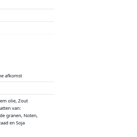
he afkomst
em olie, Zout
atten van:
de granen, Noten,
zaad en Soja