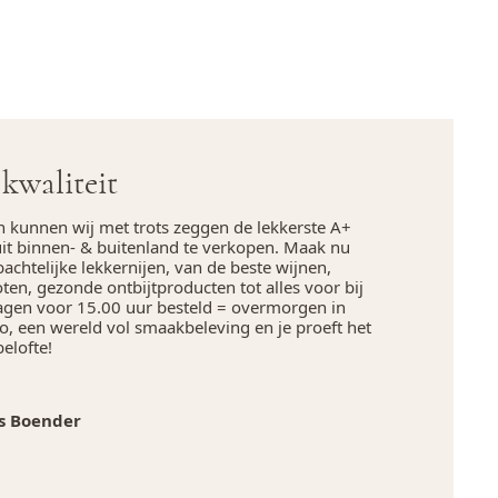
kwaliteit
n kunnen wij met trots zeggen de lekkerste A+
uit binnen- & buitenland te verkopen. Maak nu
chtelijke lekkernijen, van de beste wijnen,
en, gezonde ontbijtproducten tot alles voor bij
agen voor 15.00 uur besteld = overmorgen in
, een wereld vol smaakbeleving en je proeft het
belofte!
s Boender