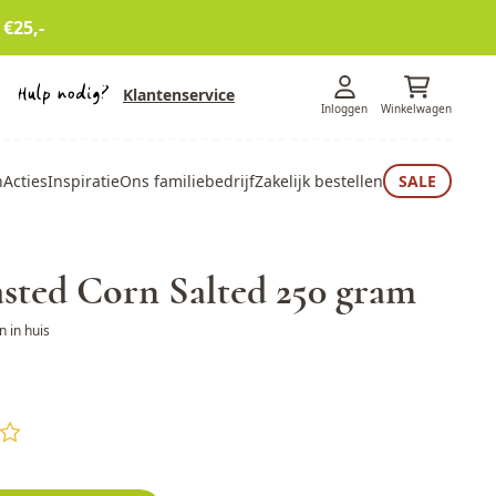
 €25,-
Klantenservice
Inloggen
Winkelwagen
n
Acties
Inspiratie
Ons familiebedrijf
Zakelijk bestellen
SALE
sted Corn Salted 250 gram
 in huis