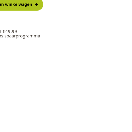
an winkelwagen
f €49,99
ons spaarprogramma