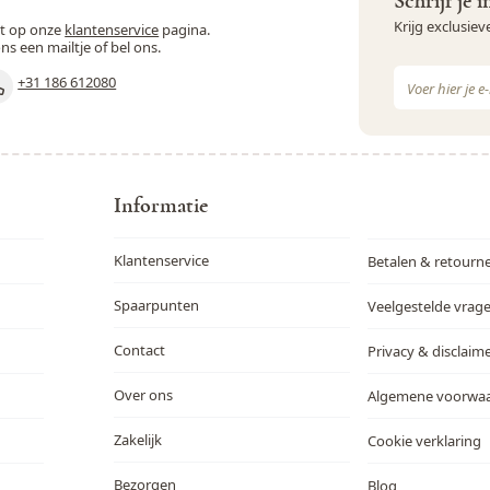
Schrijf je 
Krijg exclusie
st op onze
klantenservice
pagina.
ons een mailtje of bel ons.
E-mail adres
+31 186 612080
Dit formulie
Informatie
Klantenservice
Betalen & retourn
Spaarpunten
Veelgestelde vrag
Contact
Privacy & disclaim
Over ons
Algemene voorwa
Zakelijk
Cookie verklaring
Bezorgen
Blog