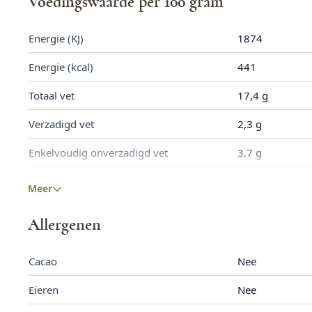
Voedingswaarde per 100 gram
Energie (KJ)
1874
Energie (kcal)
441
Totaal vet
17,4 g
Verzadigd vet
2,3 g
Enkelvoudig onverzadigd vet
3,7 g
Meervoudig onverzadigd vet
10,4 g
Meer
Koolhydraten
61,6 g
Allergenen
Waarvan suikers
5,0 g
Cacao
Nee
Eiwitten
7,5 g
Eieren
Nee
Zout
1757,1 mg