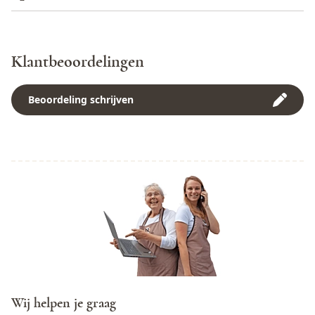
Wijnhuis
Brana Vieja
Appellatie
DO Navarra
Klantbeoordelingen
Brana Vieja, 31521
Bottelaar
MURCHANTE, NAVARRA,
Beoordeling schrijven
SPAIN
Allergenen
Bevat Sulfieten
Alcoholpercentage
12%
Minimumleeftijd
Geen 18, geen alcohol
Alcoholconsumptie schaadt
LET OP
de zwangerschap
Wij helpen je graag