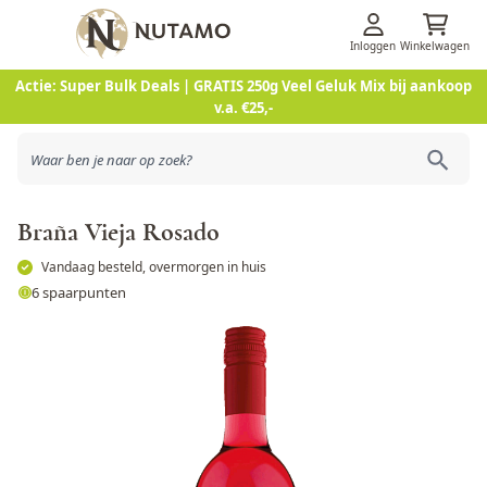
Inloggen
Winkelwagen
Ga naar de inhoud
Actie: Super Bulk Deals | GRATIS 250g Veel Geluk Mix bij aankoop
v.a. €25,-
Braña Vieja Rosado
Vandaag besteld, overmorgen in huis
6 spaarpunten