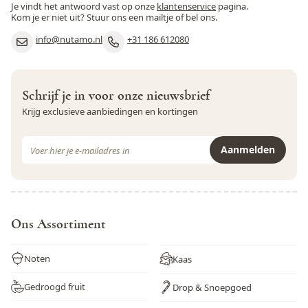
Je vindt het antwoord vast op onze
klantenservice
pagina.
Kom je er niet uit? Stuur ons een mailtje of bel ons.
info@nutamo.nl
+31 186 612080
Schrijf je in voor onze nieuwsbrief
Krijg exclusieve aanbiedingen en kortingen
E-mail adres
Aanmelden
Dit formulier is beveiligd met reCAPTCHA - het
Privacybeleid
e
Ons Assortiment
Noten
Kaas
Gedroogd fruit
Drop & Snoepgoed