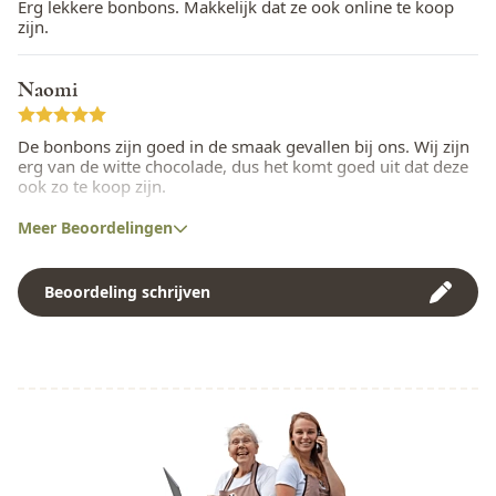
Kippenvlees
Nee
Erg lekkere bonbons. Makkelijk dat ze ook online te koop
zijn.
Koriander
Ja
Naomi
Lupine
Ja
Mais
Ja
De bonbons zijn goed in de smaak gevallen bij ons. Wij zijn
erg van de witte chocolade, dus het komt goed uit dat deze
Melk
Ja
ook zo te koop zijn.
Meer Beoordelingen
Mosterd
Ja
Noten
Ja
Beoordeling schrijven
Peulvruchten
Ja
Pinda
Ja
Rogge
Ja
Rundvlees
Nee