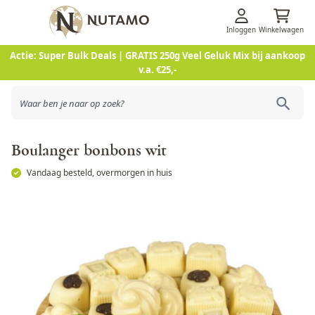
Inloggen
Winkelwagen
Ga naar de inhoud
Actie: Super Bulk Deals | GRATIS 250g Veel Geluk Mix bij aankoop
v.a. €25,-
Boulanger bonbons wit
Vandaag besteld, overmorgen in huis