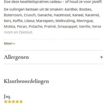
Doe deze kwaliteitspralines cadeau – of houd ze voor jezelf!
De vullingen bestaan uit de smaken: Aardbei, Bosbes,
Boterroom, Crunch, Ganache, Hazelnoot, Kaneel, Karamel,
Kers, Koffie, Likeur, Marsepein, Melkvulling, Meringue,
Mokka, Pecan, Pistache, Praliné, Sinaasappel, Vanille, Verse
room en Zeezout.
Een doosje van 250 gram bevat +/- 12 luxe witte bonbons.
Meer
Deze chocolade heeft het UTZ Certified keurmerk. Dit
keurmerk garandeert dat de chocolade op een duurzame
Allergenen
manier is verkregen.
Cacao
Ja
Eieren
Ja
Klantbeoordelingen
Glutamaat (E620 t/m E625)
Ja
Jaq.
Glutenbevattende granen
Ja