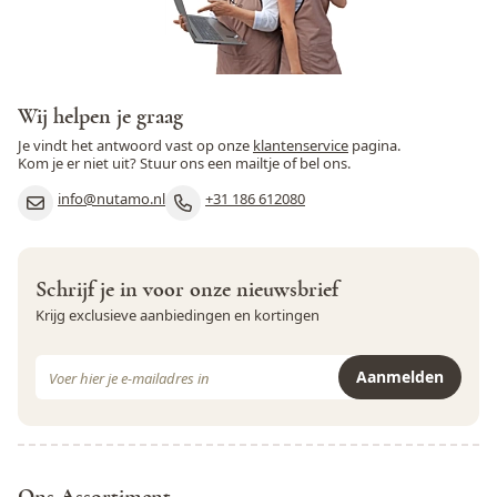
Schaaldieren
Ja
Selderij
Ja
Sesamzaad
Ja
Wij helpen je graag
Soja
Ja
Je vindt het antwoord vast op onze
klantenservice
pagina.
Kom je er niet uit? Stuur ons een mailtje of bel ons.
Varkensvlees
Nee
info@nutamo.nl
+31 186 612080
Vis
Ja
Weekdieren
Ja
Schrijf je in voor onze nieuwsbrief
Krijg exclusieve aanbiedingen en kortingen
Wortel
Nee
E-mail adres
Zwaveldioxide en sulfieten
Ja
Aanmelden
Dit formulier is beveiligd met reCAPTCHA - het
Privacybeleid
e
Ons Assortiment