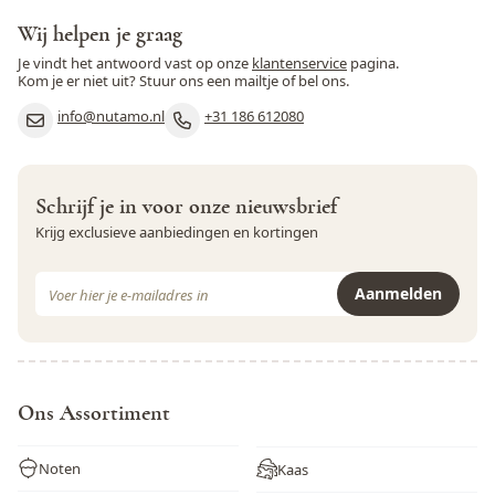
Selderij
Nee
Wij helpen je graag
Je vindt het antwoord vast op onze
klantenservice
pagina.
Sesamzaad
Nee
Kom je er niet uit? Stuur ons een mailtje of bel ons.
info@nutamo.nl
+31 186 612080
Soja
Nee
Varkensvlees
Nee
Schrijf je in voor onze nieuwsbrief
Vis
Nee
Krijg exclusieve aanbiedingen en kortingen
Weekdieren
Nee
E-mail adres
Aanmelden
Wortel
Nee
Dit formulier is beveiligd met reCAPTCHA - het
Privacybeleid
e
Zwaveldioxide en sulfieten
Nee
Ons Assortiment
Noten
Kaas