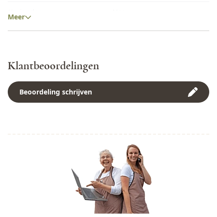
Koriander
Nee
Meer
Lupine
Nee
Mais
Nee
Klantbeoordelingen
Melk
Nee
Mosterd
Nee
Beoordeling schrijven
Noten
Nee
Peulvruchten
Nee
Pinda
Nee
Rogge
Nee
Rundvlees
Nee
Schaaldieren
Nee