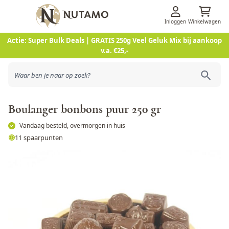
Inloggen
Winkelwagen
Ga naar de inhoud
Actie: Super Bulk Deals | GRATIS 250g Veel Geluk Mix bij aankoop
v.a. €25,-
Boulanger bonbons puur 250 gr
Vandaag besteld, overmorgen in huis
11 spaarpunten