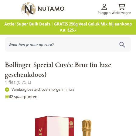
Inloggen
Winkelwagen
Ga naar de inhoud
Actie: Super Bulk Deals | GRATIS 250g Veel Geluk Mix bij aankoop
v.a. €25,-
Bollinger Special Cuvée Brut (in luxe
geschenkdoos)
1 fles (0,75 L)
Vandaag besteld, overmorgen in huis
62 spaarpunten