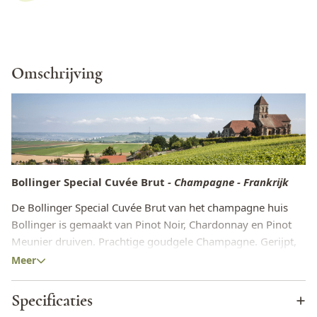
Omschrijving
Bollinger Special Cuvée Brut
- Champagne - Frankrijk
De Bollinger Special Cuvée Brut van het champagne huis
Bollinger is gemaakt van Pinot Noir, Chardonnay en Pinot
Meunier druiven. Prachtige goudgele Champagne. Gerijpt,
complex en rijk van smaak met tonen van toast, caramel,
Meer
walnoten, peer, rijp fruit en champignons. Zachte mousse
met lang aanhoudende bubbels. Een karaktervolle
Specificaties
champagne met veel elegantie.