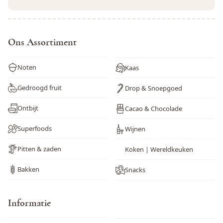
Dit formulier is beveiligd met reCAPTCHA - het
Privacybeleid
e
Ons Assortiment
Noten
Kaas
Gedroogd fruit
Drop & Snoepgoed
Ontbijt
Cacao & Chocolade
Superfoods
Wijnen
Pitten & zaden
Koken | Wereldkeuken
Bakken
Snacks
Informatie