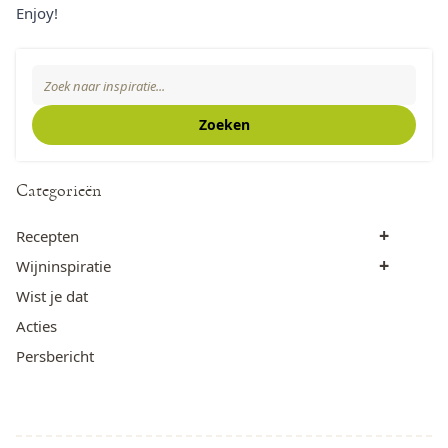
Enjoy!
Zoeken
Search The Blog
Zoeken
Categorieën
+
Recepten
+
Wijninspiratie
Wist je dat
Acties
Persbericht