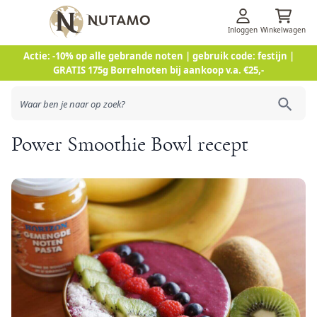
Inloggen
Winkelwagen
Ga naar de inhoud
Actie: -10% op alle gebrande noten | gebruik code: festijn |
GRATIS 175g Borrelnoten bij aankoop v.a. €25,-
Power Smoothie Bowl recept