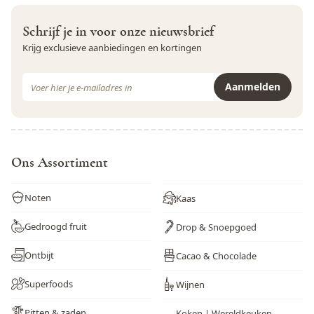
Schrijf je in voor onze nieuwsbrief
Krijg exclusieve aanbiedingen en kortingen
E-mail adres
Aanmelden
Dit formulier is beveiligd met reCAPTCHA - het
Privacybeleid
e
Ons Assortiment
Noten
Kaas
Gedroogd fruit
Drop & Snoepgoed
Ontbijt
Cacao & Chocolade
Superfoods
Wijnen
Pitten & zaden
Koken | Wereldkeuken