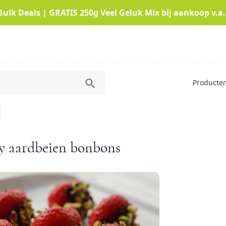
Bulk Deals | GRATIS 250g Veel Geluk Mix bij aankoop v.a.
Producte
y aardbeien bonbons