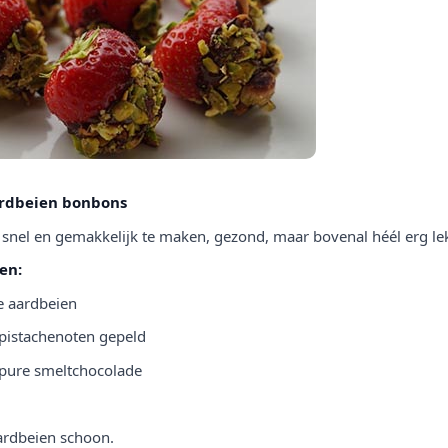
ardbeien bonbons
s snel en gemakkelijk te maken, gezond, maar bovenal héél erg le
en:
e aardbeien
pistachenoten gepeld
pure smeltchocolade
ardbeien schoon.