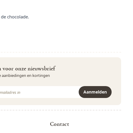
 de chocolade.
in voor onze nieuwsbrief
ve aanbiedingen en kortingen
Aanmelden
r is beveiligd met reCAPTCHA - het
Privacybeleid
en de
Servicevoor
Contact