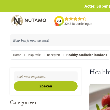
Actie: Super 
Ga naar de inhoud
9.3
3242 Beoordelingen
Home
Inspiratie
Recepten
Healthy aardbeien bonbons
Zoeken
Health
Search The Blog
Zoeken
Categorieën