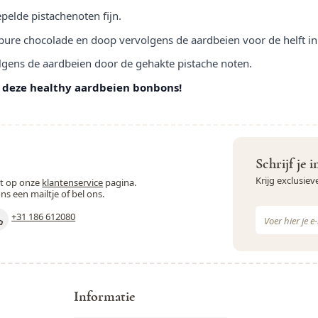
pelde pistachenoten fijn.
 pure chocolade en doop vervolgens de aardbeien voor de helft in
olgens de aardbeien door de gehakte pistache noten.
 deze healthy aardbeien bonbons!
Schrijf je 
Krijg exclusie
st op onze
klantenservice
pagina.
ons een mailtje of bel ons.
E-mail adres
+31 186 612080
Dit formulie
Informatie