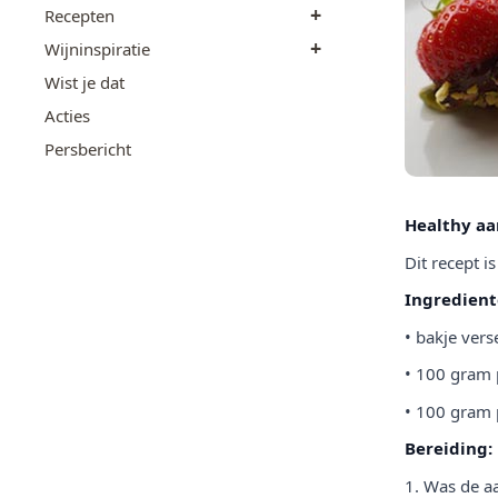
+
Recepten
+
Wijninspiratie
Wist je dat
Acties
Persbericht
Healthy a
Dit recept i
Ingredient
• bakje vers
• 100 gram 
• 100 gram 
Bereiding:
1. Was de a