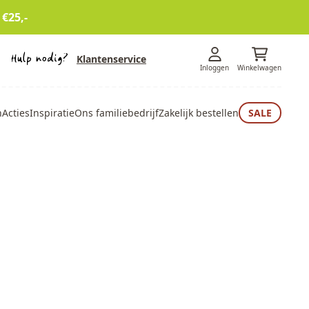
 €25,-
Klantenservice
Inloggen
Winkelwagen
n
Acties
Inspiratie
Ons familiebedrijf
Zakelijk bestellen
SALE