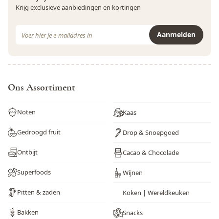
Krijg exclusieve aanbiedingen en kortingen
E-mail adres
Aanmelden
Dit formulier is beveiligd met reCAPTCHA - het
Privacybeleid
e
Ons Assortiment
Noten
Kaas
Gedroogd fruit
Drop & Snoepgoed
Ontbijt
Cacao & Chocolade
Superfoods
Wijnen
Pitten & zaden
Koken | Wereldkeuken
Bakken
Snacks