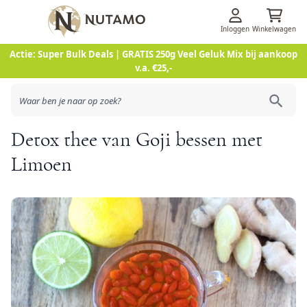
Inloggen
Winkelwagen
Ga naar de inhoud
Actie: Super Bulk Deals | GRATIS 250g Veel Geluk Mix bij aankoop
v.a. €25,-
Detox thee van Goji bessen met
Limoen