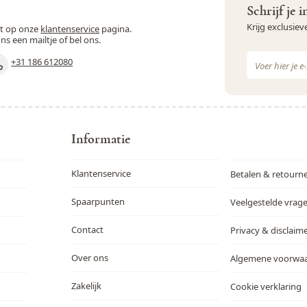
Schrijf je 
Krijg exclusie
st op onze
klantenservice
pagina.
ons een mailtje of bel ons.
E-mail adres
+31 186 612080
Dit formulie
Informatie
Klantenservice
Betalen & retourn
Spaarpunten
Veelgestelde vrag
Contact
Privacy & disclaim
Over ons
Algemene voorwa
Zakelijk
Cookie verklaring