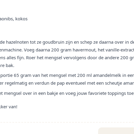
aonibs, kokos
de hazelnoten tot ze goudbruin zijn en schep ze daarna over in 
nmachine. Voeg daarna 200 gram havermout, het vanille-extract 
ns alles fijn. Roer het mengsel vervolgens door de andere 200 g
are bak.
 portie 65 gram van het mengsel met 200 ml amandelmelk in ee
oer regelmatig en verdun de pap eventueel met een scheutje ama
t mengsel over in een bakje en voeg jouw favoriete toppings to
kker van!