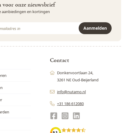
in voor onze nieuwsbrief
ve aanbiedingen en kortingen
Aanmelden
r is beveiligd met reCAPTCHA - het
Privacybeleid
en de
Servicevoor
Contact
Donkervoortlaan 24,
eren
3261 NE Oud-Beijerland
en
info@nutamo.nl
er
+31 186 612080
arden
9.3