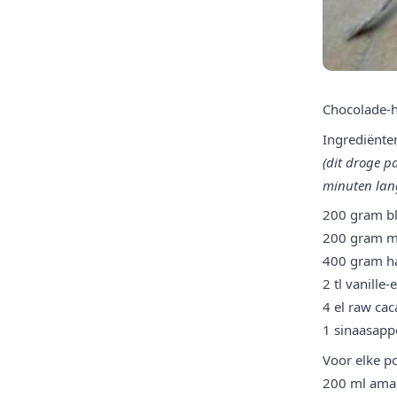
Chocolade-
Ingrediënte
(dit droge p
minuten lang
200 gram bl
200 gram m
400 gram h
2 tl vanille-
4 el raw cac
1 sinaasapp
Voor elke p
200 ml ama