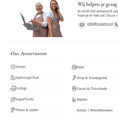
Wij helpen je graag
Je vindt het antwoord va
Kom je er niet uit? Stuur 
info@nutamo.nl
Ons Assortiment
Noten
Kaas
Gedroogd fruit
Drop & Snoepgoed
Ontbijt
Cacao & Chocolade
Superfoods
Wijnen
Pitten & zaden
Koken | Wereldkeuken