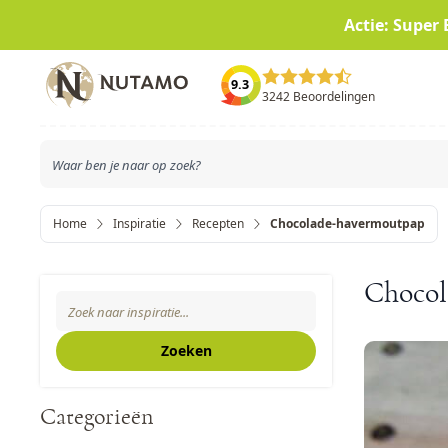
Actie: Super 
Ga naar de inhoud
9.3
3242 Beoordelingen
Home
Inspiratie
Recepten
Chocolade-havermoutpap
Zoeken
Chocol
Search The Blog
Zoeken
Categorieën