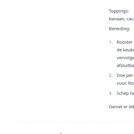
Toppings:
banaan, cac
Bereiding:
Rooster 
de keuke
vervolge
afsluitb
Doe per
vuur. R
Schep he
Geniet er le