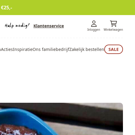
 €25,-
Klantenservice
Inloggen
Winkelwagen
n
Acties
Inspiratie
Ons familiebedrijf
Zakelijk bestellen
SALE