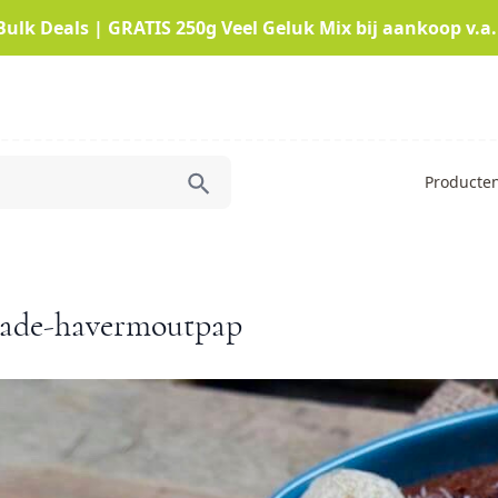
Bulk Deals | GRATIS 250g Veel Geluk Mix bij aankoop v.a.
Producte
ade-havermoutpap