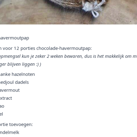
havermoutpap
n voor 12 porties chocolade-havermoutpap:
apmengsel kun je zeker 2 weken bewaren, dus is het makkelijk om m
er blijven liggen :)
)
anke hazelnoten
edjoul dadels
avermout
extract
ao
el
ortie toevoegen:
ndelmelk