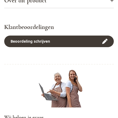
Over dit product
Een uitstekende combinatie met gnocchi (of pasta) met
verse tomatensaus of bij risotto met paddenstoelen.
Land
Italië
Wijnhuis omschrijving - Marchesi di Barolo
Serveertemperatuur: 18° C.
Wijnstreek
Piemonte
In 1895 begon Pietro Abbona in de wijnkelders te werken
Klantbeoordelingen
en creëerde zo het wijnbedrijf Marchesi di Barolo. Sinds
Appellatie
DOCG Barbera d'Asti
2006 staat het onder leiding van de familie van Ernesto
Abbona. Het is een wijnhuis met ongeveer 110 hectare aan
Beoordeling schrijven
Marchesi di Barolo, Barolo,
Bottelaar
wijngaarden en gelegen in het dorpje Barolo. De productie
Italy
van 1.500.000 flessen wijn per jaar bestaat vooral uit
Barolo, Barbaresco, Nebbiolo d’Alba, Gavi en Moscato
Wijnsoort
Rode wijnen
d’Asti.
Druivenras
Barbera
Herkomst van de wijn
Fles inhoud
0,75 L
Barbera is zonder twijfel de meest traditionele druivensoort
Allergenen
Bevat Sulfieten
die voorkomt in de heuvels van de Asti regio. De druiven
zijn afkomstig van wijngaarden die worden gekenmerkt
Alcoholpercentage
13,5%
door een bodem van mergelklei met een spoor van
kwartsiet. Deze bodemsoorten garanderen dat de wijn
Serveertempratuur
18 °C
heerlijke aroma's heeft en robuust is (maar toch in balans)
Wij helpen je graag