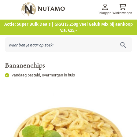
Inloggen
Winkelwagen
Ga naar de inhoud
Actie: Super Bulk Deals | GRATIS 250g Veel Geluk Mix bij aankoop
v.a. €25,-
Bananenchips
Vandaag besteld, overmorgen in huis