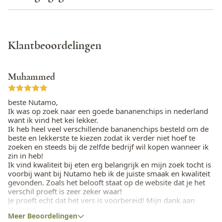
Totaal vet
17,5 g
Eieren
Nee
Biologisch
Geen biologische afkomst
Verzadigd vet
15,0 g
Glutamaat (E620 t/m E625)
Nee
Land van herkomst
Filipijnen
Enkelvoudig onverzadigd vet
1,1 g
Klantbeoordelingen
Glutenbevattende granen
Ja
Ingrediënten
Banaan, Kokosnootolie,
Meervoudig onverzadigd vet
0,6 g
Suiker, Bananenaroma
Kippenvlees
Nee
Muhammed
Kan sporen bevatten van:
Koolhydraten
61,1 g
Koriander
Nee
Glutenbevattende granen,
beste Nutamo,
Waarvan suikers
52,3 g
Noten, Pinda's, Sesamzaad
Ik was op zoek naar een goede bananenchips in nederland
Lupine
Nee
en Soja
want ik vind het kei lekker.
Eiwitten
3,0 g
Ik heb heel veel verschillende bananenchips besteld om de
Mais
Nee
beste en lekkerste te kiezen zodat ik verder niet hoef te
Zout
6,3 mg
zoeken en steeds bij de zelfde bedrijf wil kopen wanneer ik
Melk
Nee
zin in heb!
Ik vind kwaliteit bij eten erg belangrijk en mijn zoek tocht is
Vezels
6,8 g
voorbij want bij Nutamo heb ik de juiste smaak en kwaliteit
Mosterd
Nee
gevonden. Zoals het belooft staat op de website dat je het
Natrium
2,5 mg
verschil proeft is zeer zeker waar!
Noten
Ja
Je proeft echt dat het vers is voorbereid! Mijn dank aan
Nutamo.
Peulvruchten
Nee
Meer Beoordelingen
Ik zal een vaste klant worden en wanneer ik weer zin heb ga