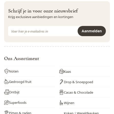
Zwaveldioxide en sulfieten
Nee
Schrijf je in voor onze nieuwsbrief
Krijg exclusieve aanbiedingen en kortingen
E-mail adres
Aanmelden
Dit formulier is beveiligd met reCAPTCHA - het
Privacybeleid
e
Ons Assortiment
Noten
Kaas
Gedroogd fruit
Drop & Snoepgoed
Ontbijt
Cacao & Chocolade
Superfoods
Wijnen
Pitten & zaden
Koken | Wereldkeuken