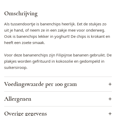
Omschrijving
Als tussendoortje is banenchips heerlijk. Eet de stukjes zo
uit je hand, of neem ze in een zakje mee voor onderweg.
Ook is banenchips lekker in yoghurt! De chips is krokant en
heeft een zoete smaak.
Voor deze bananenchips zijn Filipijnse bananen gebruikt. De
plakjes worden gefrituurd in kokosolie en gedompeld in
suikersiroop.
Voedingswaarde per 100 gram
Energie (KJ)
1791
Allergenen
Energie (kcal)
427
Cacao
Nee
Overige gegevens