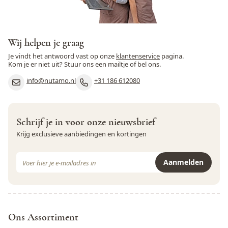
Soja
Ja
K. v. Dam
Varkensvlees
Nee
Ik gebruik deze al jaren! Super lekker van smaak.
Wij helpen je graag
Vis
Nee
Je vindt het antwoord vast op onze
klantenservice
pagina.
Kom je er niet uit? Stuur ons een mailtje of bel ons.
Gerrie B.
Weekdieren
Nee
info@nutamo.nl
+31 186 612080
Wortel
Nee
Ontzettend lekker!
Zwaveldioxide en sulfieten
Nee
Schrijf je in voor onze nieuwsbrief
Krijg exclusieve aanbiedingen en kortingen
E-mail adres
Aanmelden
Dit formulier is beveiligd met reCAPTCHA - het
Privacybeleid
e
Ons Assortiment