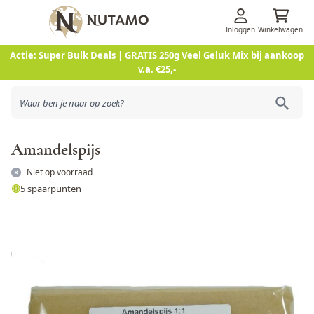
Inloggen
Winkelwagen
Ga naar de inhoud
Actie: Super Bulk Deals | GRATIS 250g Veel Geluk Mix bij aankoop
v.a. €25,-
Amandelspijs
Niet op voorraad
5 spaarpunten