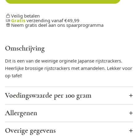
Veilig betalen
Gratis
verzending vanaf €49,99
Neem gratis deel aan ons spaarprogramma
Omschrijving
Dit is een van de weinige orginele Japanse rijstcrackers.
Heerlijke brossige rijstcrackers met amandelen. Lekker voor
op tafel!
Voedingswaarde per 100 gram
Energie (KJ)
2107
Allergenen
Energie (kcal)
504
Cacao
Nee
Overige gegevens
Totaal vet
25,9 g