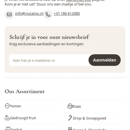
Pinda
Ja
Kom je er niet uit? Stuur ons een mailtje of bel ons.
info@nutamo.nl
+31 186 612080
Rogge
Nee
Rundvlees
Nee
Schrijf je in voor onze nieuwsbrief
Schaaldieren
Nee
Krijg exclusieve aanbiedingen en kortingen
Selderij
Nee
E-mail adres
Aanmelden
Sesamzaad
Ja
Dit formulier is beveiligd met reCAPTCHA - het
Privacybeleid
e
Soja
Ja
Varkensvlees
Nee
Ons Assortiment
Vis
Nee
Noten
Kaas
Weekdieren
Nee
Gedroogd fruit
Drop & Snoepgoed
Wortel
Nee
Ontbijt
Cacao & Chocolade