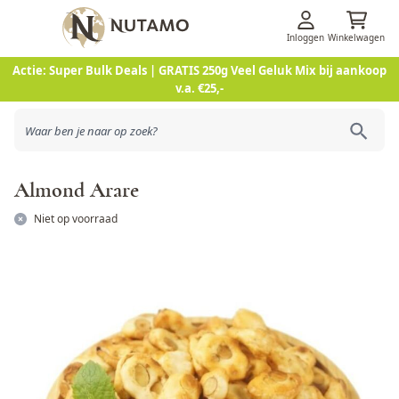
Inloggen
Winkelwagen
Ga naar de inhoud
Actie: Super Bulk Deals | GRATIS 250g Veel Geluk Mix bij aankoop
v.a. €25,-
Almond Arare
Niet op voorraad